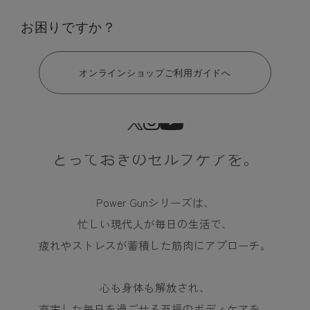
ご購入はこちら
お困りですか？
ヘルプ
1年品質保証
送料・代引き手数料無料
オンラインショップご利用ガイドへ
時間も場所も選ばない
とっておきのセルフケアを。
Power Gunシリーズは、
忙しい現代人が毎日の生活で、
疲れやストレスが蓄積した筋肉にアプローチ。
心も身体も解放され、
充実した毎日を過ごせる
至福のボディケアを。