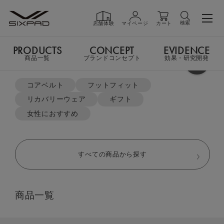
検索
店舗体験
マイページ
カート
PRODUCTS
CONCEPT
EVIDENCE
PRODUCTS
商品一覧
商品一覧
ブランドコンセプト
効果・研究開発
よく検索されているキーワード
TOP
Power Gun TOP
Power Gun Pocket
コアベルト
フットフィット
リカバリーウェア
ギフト
GIFT
ギフト
女性におすすめ
SHOP
店舗一覧
すべての商品から探す
LIVE SHOPPING
ライブ
商品一覧
ショッピング