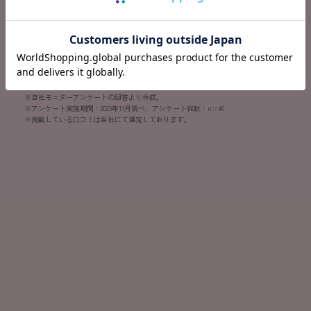
※自社モニターアンケートの回答より作成。
※アンケート実施期間：2023年11月調べ、アンケート総数：n=46
※掲載している⼝コミは当社にて選定しております。
Android版アプリ推奨環境
iOS版アプリ推奨環境
※
※
Android ver9.0以上
iOSver15.0以上