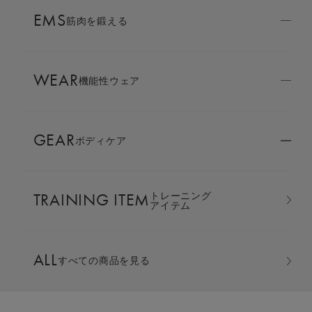
AMBASSADOR
EMS
ブランド
筋肉を鍛える
パートナー
WEAR
SIXPAD APP
機能性ウェア
SIXPADアプリ
GEAR
ボディケア
COLUMN
コラム
TRAINING ITEM
トレーニング
LARGE ORDER
アイテム
⼤⼝注⽂窓⼝
ALL
すべての商品を見る
MULTI EMS
EMSの同時使用