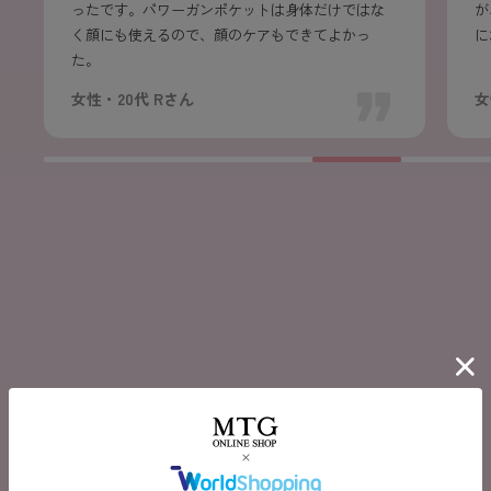
が、毎日使い続けてしっかりケアすることで、気
肩
メーカー保証期間を
にならなくなってきました。
ア
1年延⻑！
昼
女性・50代 Rさん
女
2
年間保証
SIXPAD CLUBアプリをダウンロード、ユーザー登
録、お使いの機器を登録いただくことで、
メーカー
保証を無料で1年間延⻑いたします。
＼パワーガンシリーズに対応したコンテンツ
を順次追加予定！／