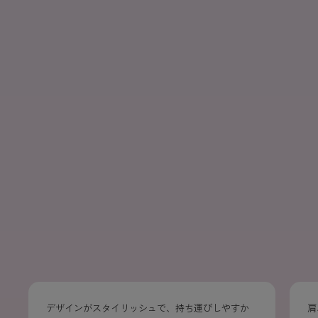
SIXPAD CLUBアプリで、
肩、背中にかけて気になることが多かったです
手