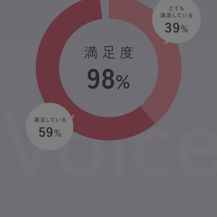
満 足 度
98
%