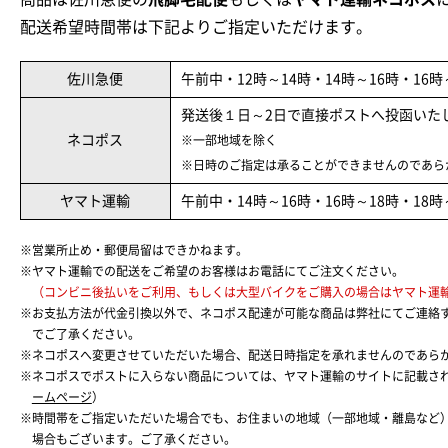
配送希望時間帯は下記よりご指定いただけます。
佐川急便
午前中・12時～14時・14時～16時・16時
発送後１日～2日で直接ポストへ投函いた
ネコポス
※一部地域を除く
※日時のご指定は承ることができませんのであら
ヤマト運輸
午前中・14時～16時・16時～18時・18時
※営業所止め・郵便局留はできかねます。
※ヤマト運輸での配送をご希望のお客様はお電話にてご注文ください。
（コンビニ後払いをご利用、もしくは大型バイクをご購入の場合はヤマト運
※お支払方法が代金引換以外で、ネコポス配達が可能な商品は弊社にてご連絡
でご了承ください。
※ネコポスへ変更させていただいた場合、配送日時指定を承れませんのであら
※ネコポスでポストに入らない商品については、ヤマト運輸のサイトに記載さ
ームページ
）
※時間帯をご指定いただいた場合でも、お住まいの地域（一部地域・離島など
場合もございます。ご了承ください。