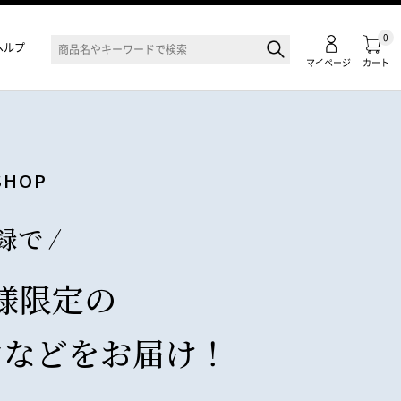
0
ヘルプ
マイページ
カート
SHOP
録で
様限定の
ンなどを
お届け！