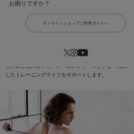
お困りですか？
EMSトレーニングだけでなく、筋肉トレーニングやス
トレッチ、そしてボディケアに至るまで、健やかで快
ヘルプ
適な身体づくりを追求するためのフィットネスシリー
オンラインショップご利用ガイドへ
ズ。
あなたのトレーニング意識をさらなる高みに導く、機
能性とデザイン性を兼ね備えたツールの数々。
本格的かつスタイリッシュな「SIXPAD」ならではの
世界観を受け継いだトレーニングツールが、より充実
したトレーニングライフをサポートします。