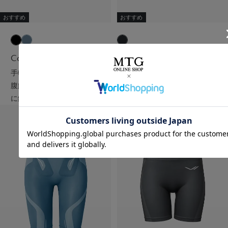
おすすめ
おすすめ
Core Belt 2
Abs 2
手軽に、パワフルに、進化。
腹筋を集中的に鍛える、エント
腹筋、脇腹、背筋下部を同時
リーモデル。
に鍛える。