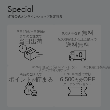
Special
MTG公式オンラインショップ限定特典
無料
平日12時/土日祝9時
代引き手数料
までのご注文で
5,000円(税込)以上ご購入で
当日出荷
送料無料
※100円（税込）につき1ポイント、
ラン
※ご利用には条件が
クアップで還元率アップ
LINE ID連携で総額
商品のご購入で
6,500
OFF
ポイント
貯まる
円分
が
クーポンプレゼント