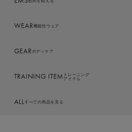
EMS
筋肉を鍛える
AMBASSADOR
ブランド
パートナー
WEAR
肩甲骨まわりをストレッチし、
機能性ウェア
SIXPAD APP
健やかで美しい身体へ。
SIXPADアプリ
GEAR
ボディケア
COLUMN
5,000円以上で送料無料
コラム
商品購入へ
TRAINING ITEM
トレーニング
アイテム
LARGE ORDER
⼤⼝注⽂窓⼝
ALL
すべての商品を見る
SIXPADブランド
MULTI EMS
EMSの同時使用
フィットネスシリーズ。