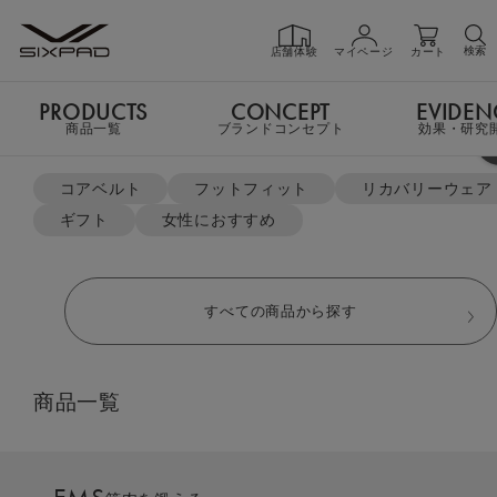
検索
店舗体験
マイページ
カート
PRODUCTS
CONCEPT
EVIDEN
PRODUCTS
商品一覧
商品一覧
ブランドコンセプト
効果・研究
よく検索されているキーワード
TOP
Training Item
Exercise Band（エクササイズバンド）
コアベルト
フットフィット
リカバリーウェア
ギフト
女性におすすめ
GIFT
ギフト
すべての商品から探す
SHOP
店舗一覧
商品一覧
LIVE SHOPPING
ライブ
ショッピング