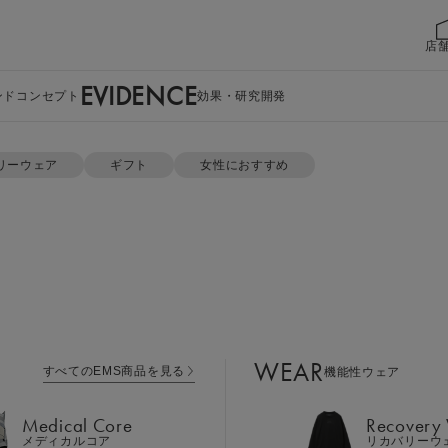
店
EVIDENCE
ンドコンセプト
効果・研究開発
リーウェア
ギフト
女性におすすめ
WEAR
すべてのEMS商品を見る
機能性ウェア
Medical Core
Recovery
メディカルコア
リカバリーウ
ェルシートの単品・まとめ買
Leg Belt 2
Cool Item
レッグベルト２
冷感アイテム
WEAR
購入に。5,000円（税込）以上のご購入で
すべてのEMS商品を見る
機能性ウェア
GEAR
Perine Fit
ボディケア
ペリネフィット
Medical Core
Recovery
Power Gu
メディカルコア
リカバリーウ