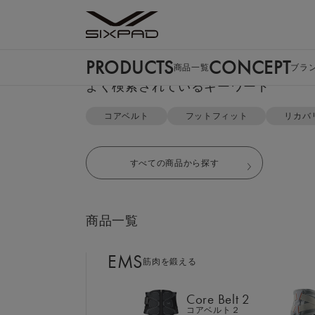
PRODUCTS
CONCEPT
商品一覧
ブラ
PRODUCTS
よく検索されているキーワード
商品一覧
TOP
Gel Sheet
単品・まとめ買い購入
コアベルト
フットフィット
リカバ
EMS
筋肉を鍛える
すべての商品から探す
Core Belt 2
コアベルト２
高電導ジ
商品一覧
Foot Fit 3
フットフィット３
EMS
追加のご
筋肉を鍛える
Core Hip
コアヒップ
Core Belt 2
コアベルト２