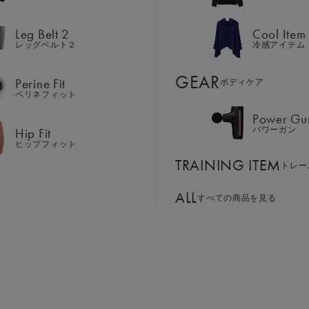
PRICE
Hip Fit
パワーガン
ヒップフィット
Leg Belt 2
Cool Item
TRAINING ITEM
料金
トレー
レッグベルト２
冷感アイテム
ALL
GEAR
平日12時/土日祝9時までのご注文で当日出荷
すべての商品を見る
Perine Fit
ボディケア
ペリネフィット
支払・配送方法などによっては対象外になります。詳しい配送に関する
Power Gu
BASSADOR
SIXPAD APP
Hip Fit
パワーガン
ンド
パートナー
SIXPADアプリ
ヒップフィット
SIXPAD CLUB
TRAINING ITEM
GE ORDER
トレー
SIXPAD Health Coach
注⽂窓⼝
SIXPAD アプリ
ALL
アプリ対応・充電型）のジェルシー
すべての商品を見る
TI EMS
の同時使用
SIXPAD（コイン電池型）のジェルシートご購入はこち