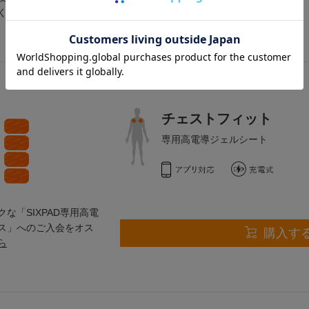
くは
こちら
チェストフィット
専用高電導ジェルシート
な「SIXPAD専用高電
ス」へのご入会をオス
購入す
ら