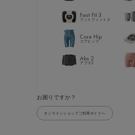
Abs 2
アブズ2
Foot Fit 3
フットフィット３
Core Hip
コアヒップ
GIFT
お選びいただくお
AM
ギフト
SHOP
Abs 2
ブラ
アブズ2
店舗一覧
LIVE SHOPPING
LAR
ライブ
ショッピング
⼤⼝
SIXPAD（
MUL
EMS
お困りですか？
オンラインショップご利用ガイドへ