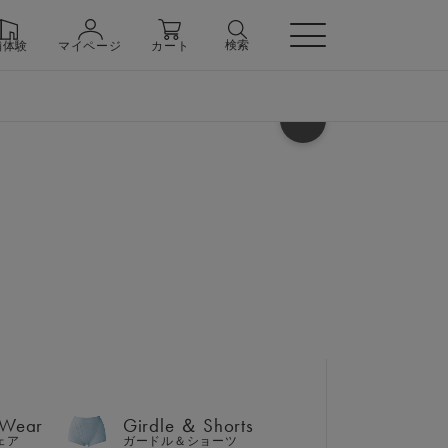
検索
舗体験
マイページ
カート
ヘルプ
 Wear
Girdle ＆ Shorts
ェア
ガードル＆ショーツ
いはこちら
送料無料。
 Wear
Girdle ＆ Shorts
n
ェア
ガードル＆ショーツ