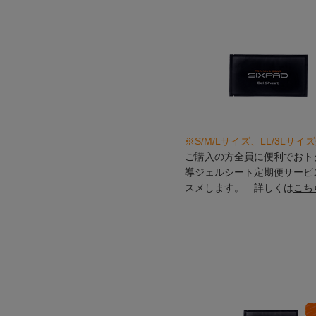
※S/M/Lサイズ、LL/3Lサイ
ご購入の方全員に便利でおトク
導ジェルシート定期便サービ
スメします。 詳しくは
こち