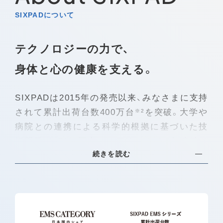
SIXPADについて
テクノロジーの力で、
身体と心の健康を支える。
SIXPADは2015年の発売以来、みなさまに支持
されて累計出荷台数400万台
を突破。大学や
※2
病院との連携による科学的根拠に基づいた技
術開発で、EMS国内シェアNo.1
を5年連続で
※1
続きを読む
達成しました。フィットネスの枠を超えて、運
動ができない方へのトレーニングサポートや
日常生活にも役立つ独自のテクノロジーで、世
界中の人々の「身体と心の健康」を支えるとい
う使命を、10年にわたる研究をもとに、これか