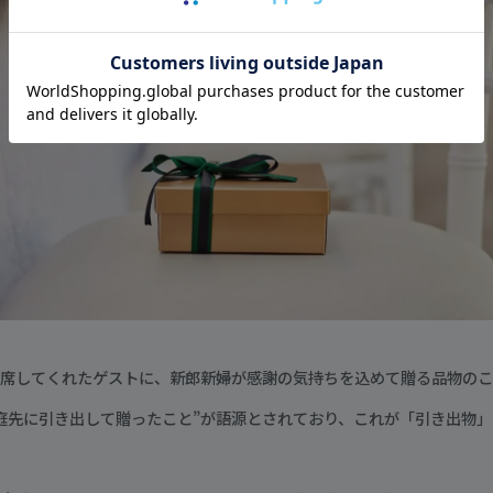
席してくれたゲストに、新郎新婦が感謝の気持ちを込めて贈る品物のこ
庭先に引き出して贈ったこと”が語源とされており、これが「引き出物