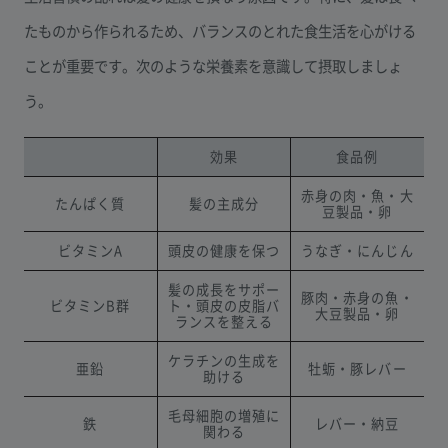
たものから作られるため、バランスのとれた食生活を心がける
ことが重要です。次のような栄養素を意識して摂取しましょ
う。
効果
食品例
赤身の肉・魚・大
たんぱく質
髪の主成分
豆製品・卵
ビタミンA
頭皮の健康を保つ
うなぎ・にんじん
髪の成長をサポー
豚肉・赤身の魚・
ビタミンB群
ト・頭皮の皮脂バ
大豆製品・卵
ランスを整える
ケラチンの生成を
亜鉛
牡蛎・豚レバー
助ける
毛母細胞の増殖に
鉄
レバー・納豆
関わる