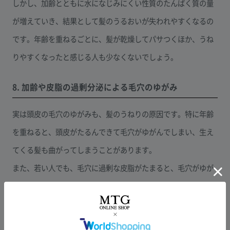
しかし、加齢とともに水になじみにくい性質のたんぱく質の量
が増えていき、結果として髪のうるおいが失われやすくなるの
です。年齢を重ねるごとに、髪が乾燥してパサつくほか、うね
りやすくなったと感じる人も少なくないでしょう。
8. 加齢や皮脂の過剰分泌による毛穴のゆがみ
実は頭皮の毛穴のゆがみも、髪のうねりの原因です。特に年齢
を重ねると、頭皮がたるんできて毛穴がゆがんでしまい、生え
てくる髪も曲がってしまうことがあります。
また、若い人でも、毛穴に過剰な皮脂がたまると、毛穴がゆが
んだ形になるため、毛がうねることがあります。特にストレス
がかかると、ステロイドホルモンやアドレナリンが分泌される
こともあり、皮脂の分泌を促進します。すると、毛穴に皮脂が