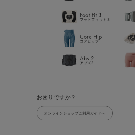
Abs 2
アブズ2
Foot Fit 3
フットフィット３
Core Hip
コアヒップ
GIFT
AM
ギフト
SHOP
Abs 2
ブラ
アブズ2
店舗一覧
LIVE SHOPPING
LAR
ライブ
ショッピング
⼤⼝
MUL
EMS
お困りですか？
オンラインショップご利用ガイドへ