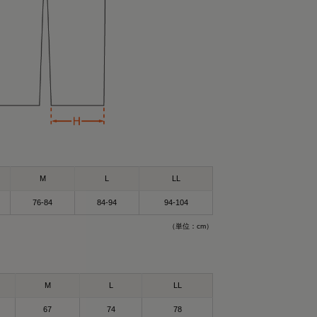
M
L
LL
76-84
84-94
94-104
（単位：cm）
M
L
LL
67
74
78