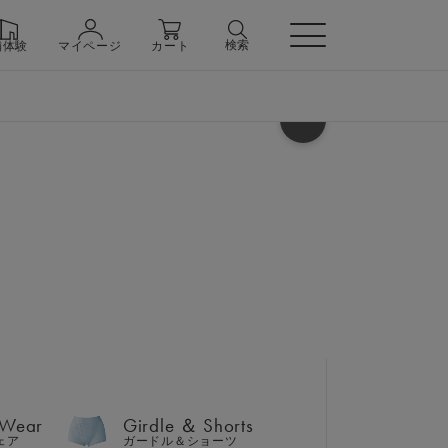
検索
舗体験
マイページ
カート
ヘルプ
 Wear
Girdle ＆ Shorts
ェア
ガードル＆ショーツ
ャマ）上下セット
 Wear
Girdle ＆ Shorts
n
ェア
ガードル＆ショーツ