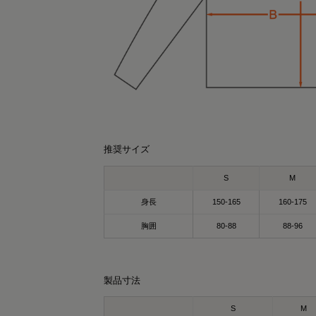
推奨サイズ
S
M
身長
150-165
160-175
胸囲
80-88
88-96
製品寸法
S
M