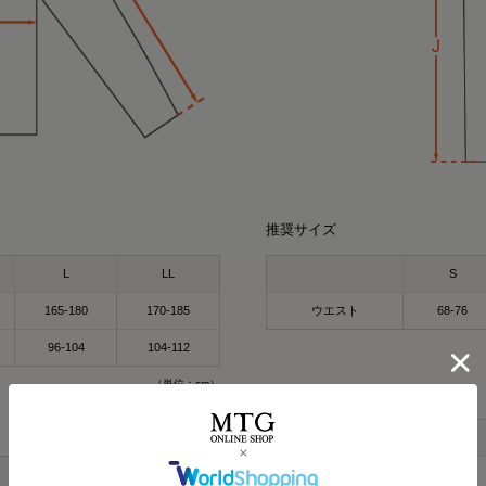
推奨サイズ
L
LL
S
165-180
170-185
ウエスト
68-76
96-104
104-112
（単位：cm）
製品寸法
S
L
LL
E_ウエスト
63