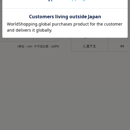
80
82
F_ヒップ
101
58
61
G_わたり幅
28
47
49
H_裾幅
17
58
62
I_股上丈
28.5
J_股下丈
64
（単位：cm）※寸法公差：±10%