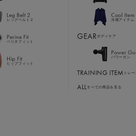
Hip Fit
パワーガン
ヒップフィット
Leg Belt 2
Cool Item
TRAINING ITEM
トレー
レッグベルト２
冷感アイテム
サイズ：S
ALL
GEAR
すべての商品を見る
Perine Fit
ボディケア
ペリネフィット
S
M
L
LL
Power Gu
BASSADOR
SIXPAD APP
Hip Fit
パワーガン
ンド
パートナー
SIXPADアプリ
ヒップフィット
￥24,552
SIXPAD CLUB
TRAINING ITEM
GE ORDER
トレー
SIXPAD Health Coach
注⽂窓⼝
SIXPAD アプリ
ALL
すべての商品を見る
TI EMS
お買い物
の同時使用
パッケージリニューア
現在、パッケージデザインの変
そのため、お手元に届く製品に