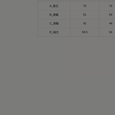
A_着丈
70
72
B_身幅
51
54
C_肩幅
42
44
D_袖丈
50.5
54