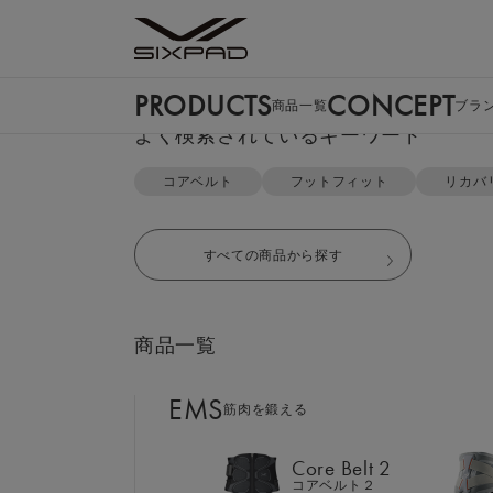
PRODUCTS
CONCEPT
商品一覧
ブラ
PRODUCTS
よく検索されているキーワード
商品一覧
TOP
リカバリーウェア
スリープトップ＆スリープパンツ（
コアベルト
フットフィット
リカバ
EMS
筋肉を鍛える
すべての商品から探す
Core Belt 2
コアベルト２
商品一覧
Foot Fit 3
フットフィット３
EMS
筋肉を鍛える
Core Hip
コアヒップ
Core Belt 2
コアベルト２