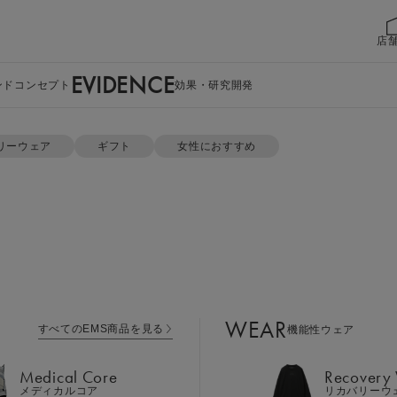
店
EVIDENCE
ンドコンセプト
効果・研究開発
パジャマ） セット
リーウェア
ギフト
女性におすすめ
WEAR
すべてのEMS商品を見る
機能性ウェア
Medical Core
Recovery
メディカルコア
リカバリーウ
スリープ(パジ
Leg Belt 2
Cool Item
レッグベルト２
冷感アイテム
WEAR
すべてのEMS商品を見る
機能性ウェア
GEAR
Perine Fit
カラー：ライトベージュ
ボディケア
ペリネフィット
Medical Core
Recovery
Power Gu
メディカルコア
リカバリーウ