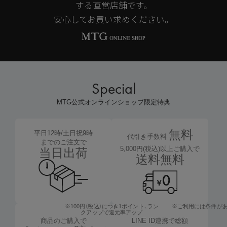
する直営店舗です。
安心してお買い求めください。
Special
MTG公式オンラインショップ限定特典
無料
平日12時/土日祝9時
代引き手数料
までのご注文で
5,000円(税込)以上ご購入で
当日出荷
送料無料
※100円（税込）につき1ポイント、
ラン
※ご利用には条件が
クアップで還元率アップ
LINE ID連携で総額
商品のご購入で