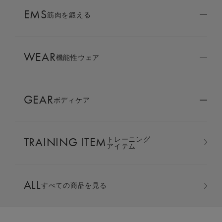
AMBASSADOR
EMS
ブランド
筋肉を鍛える
パートナー
WEAR
SIXPAD APP
機能性ウェア
SIXPADアプリ
GEAR
ボディケア
COLUMN
コラム
TRAINING ITEM
トレーニング
LARGE ORDER
アイテム
⼤⼝注⽂窓⼝
スリープパンツ(ウィメンズ）
ALL
すべての商品を見る
MULTI EMS
EMSの同時使用
カラー：ライトグレー