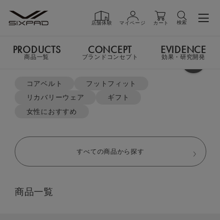
検索
店舗体験
マイページ
カート
PRODUCTS
CONCEPT
EVIDENCE
PRODUCTS
商品一覧
商品一覧
ブランドコンセプト
効果・研究開発
よく検索されているキーワード
TOP
リカバリーウェア
スリープパンツ（ウィメンズ）
コアベルト
フットフィット
リカバリーウェア
ギフト
GIFT
ギフト
女性におすすめ
SHOP
店舗一覧
すべての商品から探す
LIVE SHOPPING
ライブ
商品一覧
ショッピング