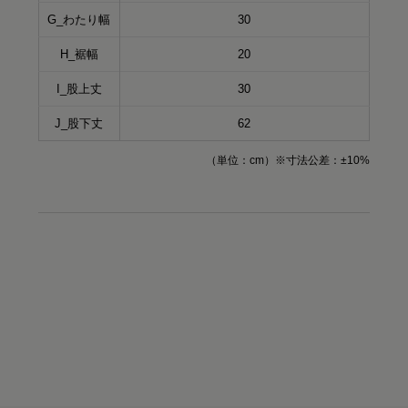
G_わたり幅
30
H_裾幅
20
I_股上丈
30
J_股下丈
62
（単位：cm）※寸法公差：±10%