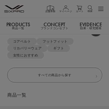
検索
店舗体験
マイページ
カート
PRODUCTS
CONCEPT
EVIDENCE
PRODUCTS
商品一覧
商品一覧
ブランドコンセプト
効果・研究開発
よく検索されているキーワード
TOP
リカバリーウェア
コアベルト
フットフィット
スリープトップ＆スリープパンツ（パジャマ） セット
リカバリーウェア
ギフト
GIFT
ギフト
女性におすすめ
SHOP
店舗一覧
すべての商品から探す
LIVE SHOPPING
ライブ
商品一覧
ショッピング