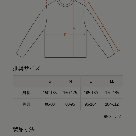
推奨サイズ
S
M
L
LL
身長
150-165
160-175
165-180
170-185
胸囲
80-88
88-96
96-104
104-112
（単位：cm）
製品寸法