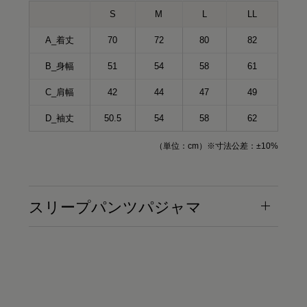
S
M
L
LL
A_着丈
70
72
80
82
B_身幅
51
54
58
61
C_肩幅
42
44
47
49
D_袖丈
50.5
54
58
62
（単位：cm）※寸法公差：±10%
スリープパンツパジャマ