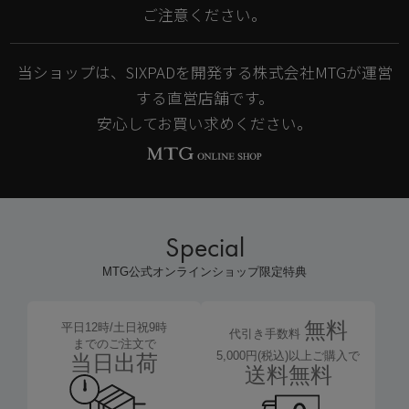
ご注意ください。
当ショップは、SIXPADを開発する株式会社MTGが運営
する直営店舗です。
安心してお買い求めください。
Special
MTG公式オンラインショップ限定特典
無料
平日12時/土日祝9時
代引き手数料
までのご注文で
5,000円(税込)以上ご購入で
当日出荷
送料無料