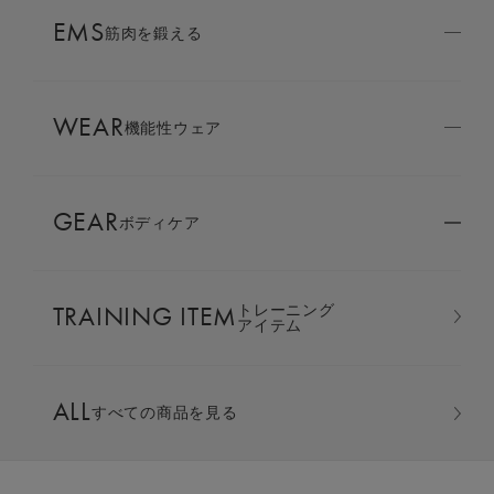
AMBASSADOR
EMS
ブランド
筋肉を鍛える
パートナー
WEAR
SIXPAD APP
機能性ウェア
SIXPADアプリ
GEAR
ボディケア
COLUMN
コラム
TRAINING ITEM
トレーニング
LARGE ORDER
アイテム
⼤⼝注⽂窓⼝
スリープ(パジャマ）上下セット
ALL
すべての商品を見る
MULTI EMS
EMSの同時使用
カラー：ライトベージュ ギフト巾着バッグセット