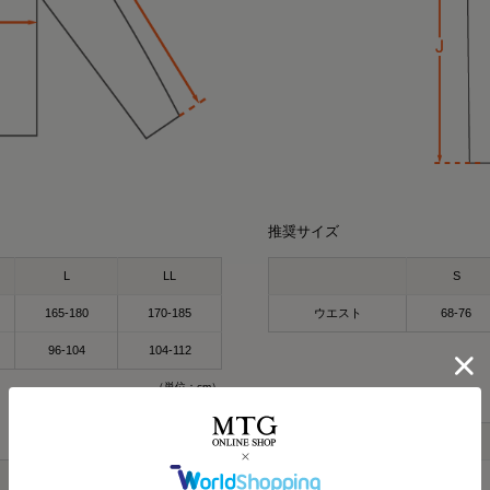
推奨サイズ
L
LL
S
165-180
170-185
ウエスト
68-76
96-104
104-112
（単位：cm）
製品寸法
S
L
LL
E_ウエスト
63