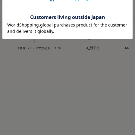
80
82
F_ヒップ
101
58
61
G_わたり幅
28
47
49
H_裾幅
17
58
62
I_股上丈
28.5
J_股下丈
64
（単位：cm）※寸法公差：±10%