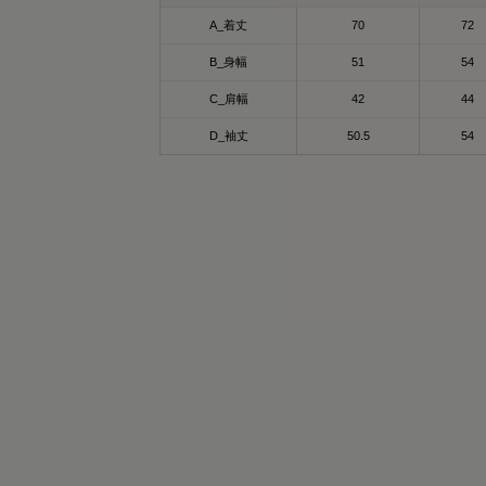
A_着丈
70
72
B_身幅
51
54
C_肩幅
42
44
D_袖丈
50.5
54