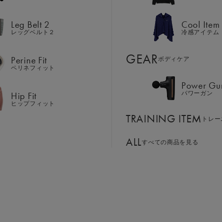
Hip Fit
パワーガン
ヒップフィット
Leg Belt 2
Cool Item
TRAINING ITEM
トレー
レッグベルト２
冷感アイテム
サイズ：L
ALL
GEAR
すべての商品を見る
Perine Fit
ボディケア
ペリネフィット
S
M
L
LL
Power Gu
BASSADOR
SIXPAD APP
Hip Fit
パワーガン
ンド
パートナー
SIXPADアプリ
ヒップフィット
￥24,552
SIXPAD CLUB
TRAINING ITEM
GE ORDER
トレー
SIXPAD Health Coach
注⽂窓⼝
SIXPAD アプリ
ALL
すべての商品を見る
TI EMS
お買い物
の同時使用
パッケージリニューア
現在、パッケージデザインの変
そのため、お手元に届く製品に