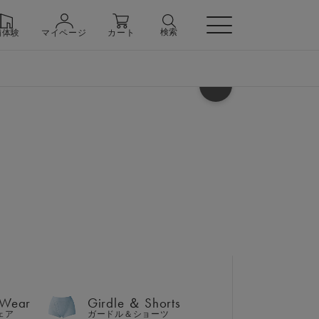
検索
舗体験
マイページ
カート
ヘルプ
 Wear
Girdle ＆ Shorts
ェア
ガードル＆ショーツ
ャマ）上下セット
 Wear
Girdle ＆ Shorts
n
ェア
ガードル＆ショーツ