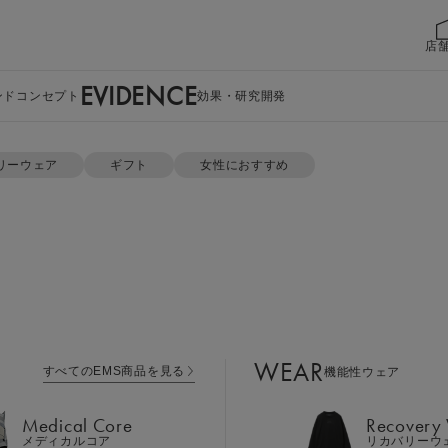
店
EVIDENCE
ンドコンセプト
効果・研究開発
パジャマ） セット
リーウェア
ギフト
女性におすすめ
WEAR
すべてのEMS商品を見る
機能性ウェア
Medical Core
Recovery
メディカルコア
リカバリーウ
スリープ(パジ
Leg Belt 2
Cool Item
レッグベルト２
冷感アイテム
WEAR
すべてのEMS商品を見る
機能性ウェア
GEAR
Perine Fit
カラー：ライトベージュ
ボディケア
ペリネフィット
Medical Core
Recovery
Power Gu
メディカルコア
リカバリーウ