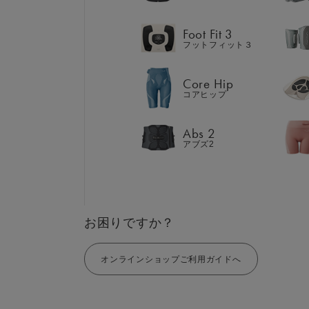
Abs 2
アブズ2
Foot Fit 3
フットフィット３
Core Hip
コアヒップ
GIFT
AM
ギフト
SHOP
Abs 2
ブラ
アブズ2
店舗一覧
LIVE SHOPPING
LAR
ライブ
ショッピング
⼤⼝
MUL
EMS
お困りですか？
オンラインショップご利用ガイドへ