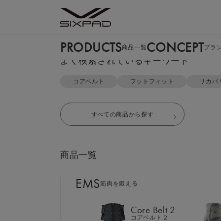
PRODUCTS
CONCEPT
商品一覧
ブラ
PRODUCTS
よく検索されているキーワード
商品一覧
TOP
リカバリーウェア
スリープトップ＆スリープパンツ（
コアベルト
フットフィット
リカバ
EMS
筋肉を鍛える
すべての商品から探す
Core Belt 2
コアベルト２
商品一覧
Foot Fit 3
フットフィット３
EMS
筋肉を鍛える
Core Hip
コアヒップ
Core Belt 2
コアベルト２