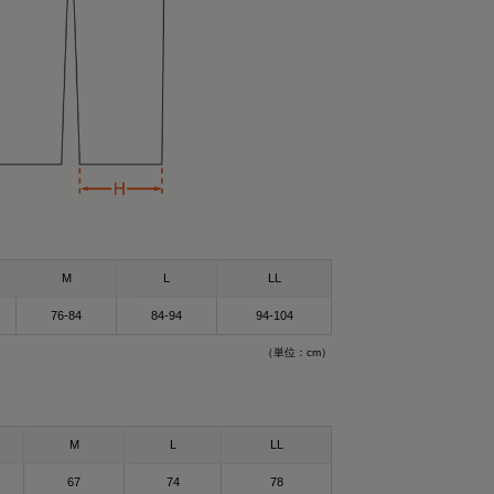
M
L
LL
76-84
84-94
94-104
（単位：cm）
M
L
LL
67
74
78