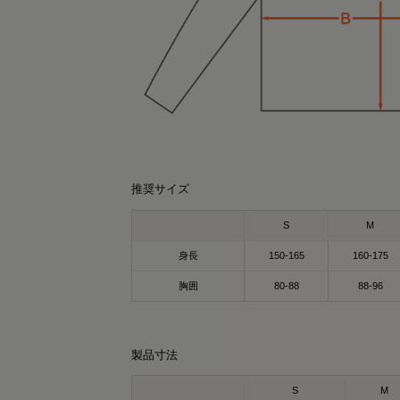
推奨サイズ
S
M
身長
150-165
160-175
胸囲
80-88
88-96
製品寸法
S
M