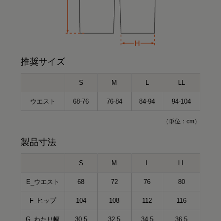
推奨サイズ
S
M
L
LL
ウエスト
68-76
76-84
84-94
94-104
（単位：cm）
製品寸法
S
M
L
LL
E_ウエスト
68
72
76
80
F_ヒップ
104
108
112
116
G_わたり幅
30.5
32.5
34.5
36.5