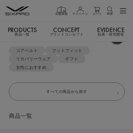
検索
店舗体験
マイページ
カート
PRODUCTS
CONCEPT
EVIDENCE
PRODUCTS
商品一覧
商品一覧
ブランドコンセプト
効果・研究開発
よく検索されているキーワード
TOP
リカバリーウェア
スリープパンツ（限定モデル）
コアベルト
フットフィット
リカバリーウェア
ギフト
GIFT
ギフト
女性におすすめ
SHOP
店舗一覧
すべての商品から探す
LIVE SHOPPING
ライブ
商品一覧
ショッピング