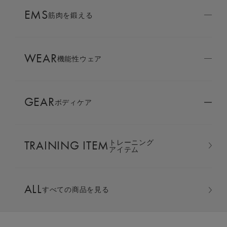
AMBASSADOR
EMS
ブランド
筋肉を鍛える
パートナー
WEAR
SIXPAD APP
機能性ウェア
SIXPADアプリ
GEAR
ボディケア
COLUMN
コラム
TRAINING ITEM
トレーニング
LARGE ORDER
アイテム
⼤⼝注⽂窓⼝
スリープパンツ（限定モデル）
ALL
すべての商品を見る
MULTI EMS
EMSの同時使用
カラー：ネイビー