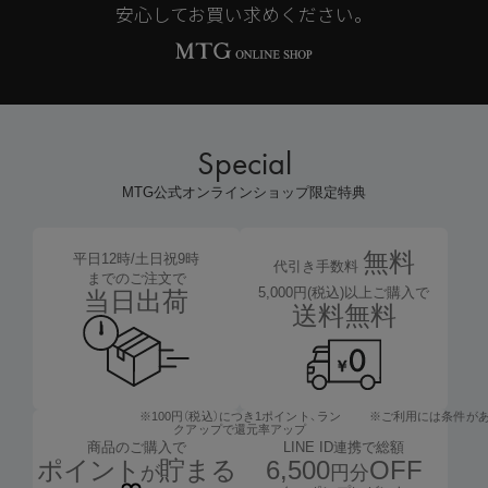
安心してお買い求めください。
Special
MTG公式オンラインショップ限定特典
無料
平日12時/土日祝9時
代引き手数料
までのご注文で
5,000円(税込)以上ご購入で
当日出荷
送料無料
※100円（税込）につき1ポイント、
ラン
※ご利用には条件が
クアップで還元率アップ
LINE ID連携で総額
商品のご購入で
6,500
OFF
ポイント
貯まる
円分
が