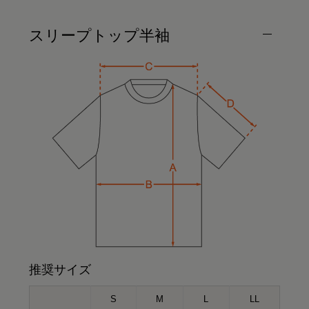
スリープトップ半袖
推奨サイズ
S
M
L
LL