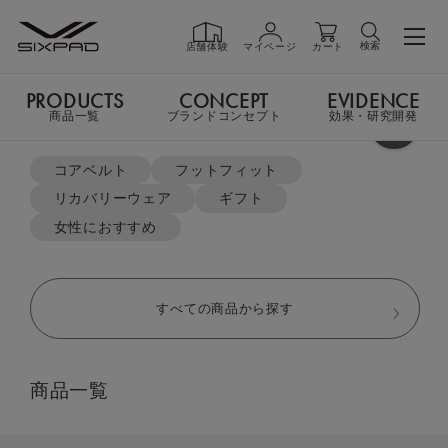
検索
店舗体験
マイページ
カート
PRODUCTS
CONCEPT
EVIDENCE
PRODUCTS
商品一覧
商品一覧
ブランドコンセプト
効果・研究開発
よく検索されているキーワード
TOP
リカバリーウェア
コアベルト
フットフィット
スリープトップ（半袖）&スリープパンツ（ハーフ丈）
リカバリーウェア
ギフト
GIFT
ギフト
女性におすすめ
SHOP
店舗一覧
すべての商品から探す
LIVE SHOPPING
ライブ
商品一覧
ショッピング