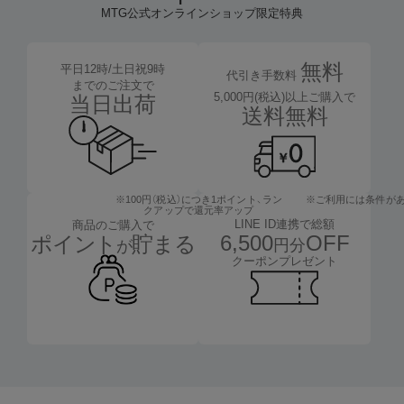
MTG公式オンラインショップ限定特典
無料
平日12時/土日祝9時
代引き手数料
までのご注文で
5,000円(税込)以上ご購入で
当日出荷
送料無料
※100円（税込）につき1ポイント、
ラン
※ご利用には条件が
クアップで還元率アップ
LINE ID連携で総額
商品のご購入で
6,500
OFF
ポイント
貯まる
円分
が
クーポンプレゼント