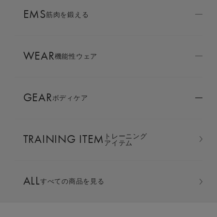
AMBASSADOR
EMS
ブランド
筋肉を鍛える
パートナー
WEAR
SIXPAD APP
機能性ウェア
SIXPADアプリ
GEAR
ボディケア
COLUMN
コラム
TRAINING ITEM
トレーニング
LARGE ORDER
アイテム
⼤⼝注⽂窓⼝
スリープ上下セット(半袖 ＆ ハーフ
ALL
すべての商品を見る
MULTI EMS
EMSの同時使用
丈）