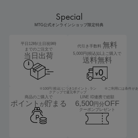
Special
MTG公式オンラインショップ限定特典
無料
平日12時/土日祝9時
代引き手数料
までのご注文で
5,000円(税込)以上ご購入で
当日出荷
送料無料
※100円（税込）につき1ポイント、
ラン
※ご利用には条件が
クアップで還元率アップ
LINE ID連携で総額
商品のご購入で
6,500
OFF
ポイント
貯まる
円分
が
クーポンプレゼント