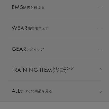
AMBASSADOR
EMS
ブランド
筋肉を鍛える
パートナー
WEAR
SIXPAD APP
機能性ウェア
SIXPADアプリ
GEAR
ボディケア
COLUMN
コラム
TRAINING ITEM
トレーニング
LARGE ORDER
アイテム
⼤⼝注⽂窓⼝
スリープ上下セット(半袖 ＆ ロング
ALL
すべての商品を見る
MULTI EMS
EMSの同時使用
丈）