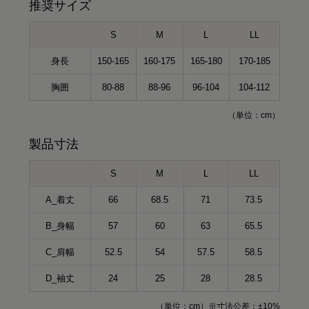
推奨サイズ
S
M
L
LL
身長
150-165
160-175
165-180
170-185
胸囲
80-88
88-96
96-104
104-112
（単位：cm）
製品寸法
S
M
L
LL
A_着丈
66
68.5
71
73.5
B_身幅
57
60
63
65.5
C_肩幅
52.5
54
57.5
58.5
D_袖丈
24
25
28
28.5
（単位：cm）※寸法公差：±10%