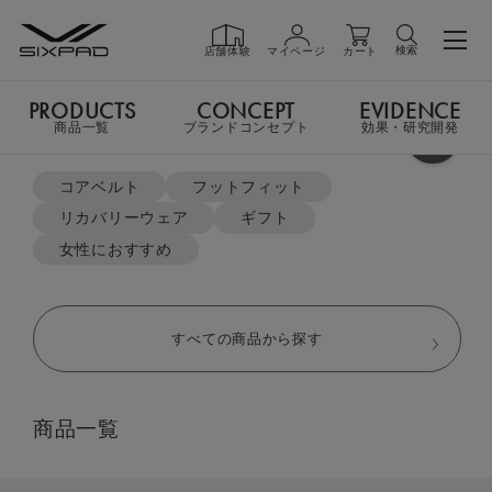
検索
店舗体験
マイページ
カート
PRODUCTS
CONCEPT
EVIDENCE
PRODUCTS
商品一覧
商品一覧
ブランドコンセプト
効果・研究開発
よく検索されているキーワード
TOP
リカバリーウェア
コアベルト
フットフィット
スリープトップ（半袖）&スリープパンツ（ロング丈）
リカバリーウェア
ギフト
GIFT
ギフト
女性におすすめ
SHOP
店舗一覧
すべての商品から探す
LIVE SHOPPING
ライブ
商品一覧
ショッピング