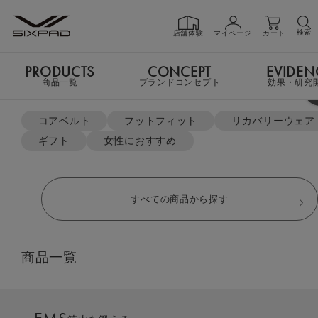
検索
店舗体験
マイページ
カート
PRODUCTS
CONCEPT
EVIDEN
PRODUCTS
商品一覧
商品一覧
ブランドコンセプト
効果・研究
よく検索されているキーワード
公式ショップ限定特典をチェック
コアベルト
フットフィット
リカバリーウェア
ギフト
女性におすすめ
GIFT
ギフト
すべての商品から探す
SHOP
店舗一覧
商品一覧
LIVE SHOPPING
ライブ
ショッピング