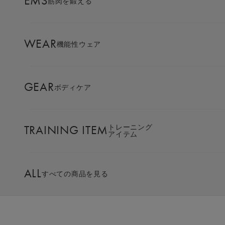
EMS
筋肉を鍛える
AMBASSADOR
ブランド
パートナー
WEAR
機能性ウェア
SIXPAD APP
SIXPADアプリ
GEAR
ボディケア
世界中の人々に、健康で生き生きした人生を。
COLUMN
コラム
SIXPADは「トレーニング＆リカバリー」を通じて
あなたの筋肉をつくり、健康をサポートします。
TRAINING ITEM
トレーニング
アイテム
LARGE ORDER
⼤⼝注⽂窓⼝
ALL
すべての商品を見る
ブランドコンセプトを見る
MULTI EMS
EMSの同時使用