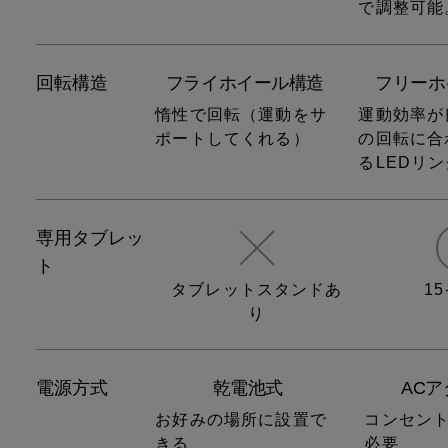
で調整可能
回転構造
フライホイール構造
フリーホ
惰性で回転
（運動をサ
運動効率が
ポートしてくれる）
の回転に合
るLEDリ
専用タブレッ
ト
タブレットスタンドあ
1
り
電源方式
乾電池式
AC
お好みの場所に設置で
コンセン
きる
必要