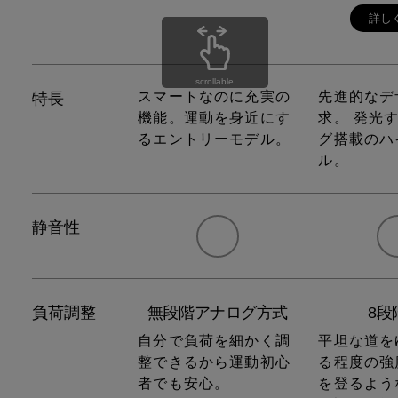
詳し
scrollable
スマートなのに充実の
先進的なデ
特長
機能。
運動を身近にす
求。
発光す
るエントリーモデル。
グ搭載のハ
ル。
静音性
負荷調整
無段階アナログ方式
8段
自分で負荷を細かく調
平坦な道を
整できるから
運動初心
る程度の強
者でも安心。
を登るよう