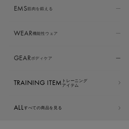
AMBASSADOR
EMS
ブランド
筋肉を鍛える
パートナー
消費カロリー・走行距
WEAR
SIXPAD APP
機能性ウェア
SIXPADアプリ
離、
GEAR
6つのデータを自動計
ボディケア
COLUMN
コラム
測。
トレーニング
TRAINING ITEM
アプリ連動で効率的な脂肪燃焼を日常に。
LARGE ORDER
アイテム
⼤⼝注⽂窓⼝
回転数
スピード
ALL
すべての商品を見る
MULTI EMS
EMSの同時使用
バイク負
消費カロリ
荷
ー