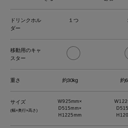
ドリンクホル
１つ
ダー
移動用のキャ
スター
重さ
約30kg
約6
W925mm×
W122
サイズ
D515mm×
D51
(幅×奥行×高さ)
H1225mm
H12