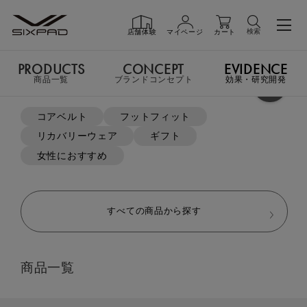
検索
店舗体験
マイページ
カート
PRODUCTS
CONCEPT
EVIDENCE
PRODUCTS
商品一覧
商品一覧
ブランドコンセプト
効果・研究開発
よく検索されているキーワード
コアベルト
フットフィット
TOP
Training Item
The Bike Smart（ザバイク スマート）
リカバリーウェア
ギフト
GIFT
ギフト
女性におすすめ
SHOP
店舗一覧
すべての商品から探す
LIVE SHOPPING
ライブ
商品一覧
ショッピング