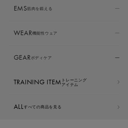
AMBASSADOR
EMS
ブランド
筋肉を鍛える
パートナー
WEAR
SIXPAD APP
機能性ウェア
SIXPADアプリ
GEAR
ボディケア
COLUMN
コラム
トレーニング
TRAINING ITEM
LARGE ORDER
アイテム
⼤⼝注⽂窓⼝
ALL
すべての商品を見る
MULTI EMS
EMSの同時使用