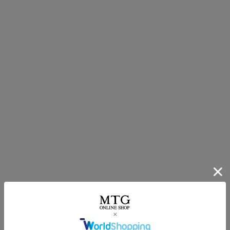
SIXPAD CLUBアプリで、
メーカー保証期間を
1年延長！
2
年間保証
SIXPAD CLUBアプリをダウンロード、ユーザー登
録、
お使いの機器を登録いただくことで、メーカー
保証を無料で1年間延長いたします。
＼魅力的なコンテンツを順次追加予定！／