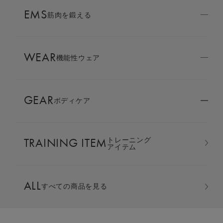
AMBASSADOR
EMS
ブランド
筋肉を鍛える
パートナー
WEAR
SIXPAD APP
機能性ウェア
SIXPADアプリ
GEAR
ボディケア
COLUMN
コラム
TRAINING ITEM
トレーニング
LARGE ORDER
アイテム
⼤⼝注⽂窓⼝
ALL
すべての商品を見る
MULTI EMS
EMSの同時使用
【コアベルト2 Lサイズ再入荷のお知ら