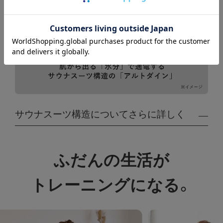
サウナスーツ構造についてさらに詳しく
「アルトダイン」は、保温性と気密性の高い生地に
ふだんの生活が
よって身体から出る熱を輻射（ふくしゃ）し、発生
する水分で通電する仕組みのため、準備は必要な
トレーニングになる。
く、すぐ始められます。