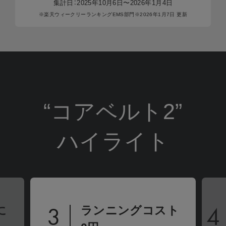
ください。
集計⽇：2025年10⽉6⽇〜2026年1⽉4⽇
と保
商品ページにて、下取りに出す商品と下取り価
へボ
※楽天ウィークリーランキングEMS部⾨
※2026年1⽉7⽇ 更新
格をご確認ください。
※下取
※返品などの要望につきましては
「ご利用ガイド 返品・
交換について」
をご確認ください。
自然故障
製品の取扱説明書に記載されている使用上の注意等に
従い正常に使用したにもかかわらず本製品が正常に機
能しなくなった場合
物損故障
“コアベルト2”
ご加入いただいたお客様または第三者の故意または重
過失によらない破損、落下、水濡れ等の偶然の事故に
ハイライト
下取りの注意事項
より本製品が正常に機能しなくなった場合
但し次に掲げる場合は、保証の対象外とします。
・下取り対象商品は、購入商品により異なります。
(1) 本製品の盗難、紛失の場合
・下取り金額は、下取り対象商品により異なります。
(2) 地震、津波、噴火に起因する場合
(3) 本製品において損害を確認することができない場合
・下取り対象商品は支払いが完了している商品のみご利用いた
(4) 本製品の、機能および使用の際に影響のない外観上のキズ、汚
だけます（分割払い中の商品はご利用いただけません）。
れ、液晶の画面焼けやピクセル抜け、輝度低下等
4
5
・下取りは購入1商品につき、1点までとなります。
ト
よりパワフルに。
詳しくは「
きちんと保証サービス規定
」をご確認くだ
※