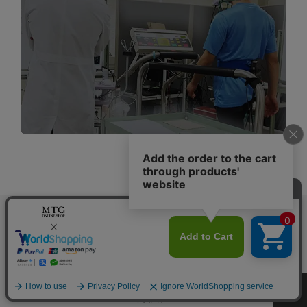
な高強度の負荷をかけなければ刺激できないとい
う側面を持っています。
EMSトレーニングは、低
い負荷でも速筋に容易にアプローチできるため、
見た目の変化が現れやすい
と言えます。
速筋 ： ダッシュやジャンプなど瞬発力が必
要となる無酸素運動時に使われる筋
線維。
遅筋 ： 酸素を使用しながら収縮する筋肉で、
筋線維の断面図
水泳やジョギングなどのように持久
●
=遅筋
●
=速筋
鍛える、休ませる、鍛える。
力を必要とする有酸素運動時に使わ
効率的なトレーニングには、
23分のオート・プログラム。
れる筋線維。
詳しくはこちら
理由がある。
筋肉を効率的にトレーニングできる
世界で活躍するトップアスリートと、世界
USEFUL
周波数は、20Hz。
世界的な運動医
的な運動医科学の権威によるEMS理論を
科学の権威が実証しました。
もとに設定された
トレーニング・プログラ
今すぐ
購入する
利便性
ムの総時間は23分。
時間の経過とともに段