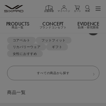
検索
店舗体験
マイページ
カート
PRODUCTS
CONCEPT
EVIDENCE
PRODUCTS
商品一覧
商品一覧
ブランドコンセプト
効果・研究開発
よく検索されているキーワード
LINE ID連携で総額￥6,500分クーポンプレゼント
コアベルト
フットフィット
リカバリーウェア
ギフト
GIFT
TOP
EMS Gear
Core Belt 2（コアベルト2）
ギフト
女性におすすめ
SHOP
店舗一覧
すべての商品から探す
LIVE SHOPPING
ライブ
商品一覧
ショッピング