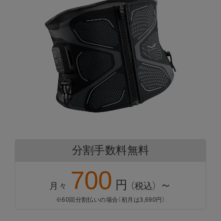
下取りサービスについて
きちんと保証について
分割手数料無料
これまでご愛用いただいた商品から、
新商品へのお買い替えを
700
サポートいたします。
自然故障に加え物損故障にも対応
円
～
月々
（税込）
※60回分割払いの場合（初月は3,690円）
保証期間は5年間
下取りサービスの流れ