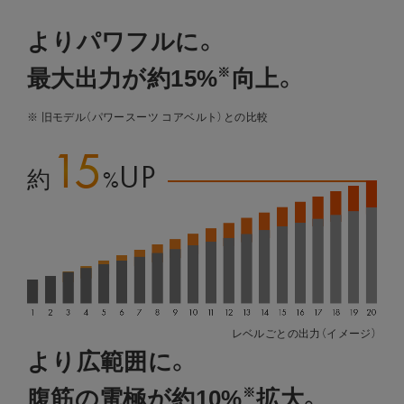
アプローチ部位
通電方法
価格
よりパワフルに。
最大出力が約15%
向上。
※
1
※ 旧モデル（パワースーツ コアベルト）との比較
箇所
Abs Fit
腹筋
15
UP
%
約
3
Powersuit
箇所
レベルごとの出力（イメージ）
Core Belt
腹筋・脇腹・背筋下部
より広範囲に。
腹筋の電極が約10%
拡大。
※