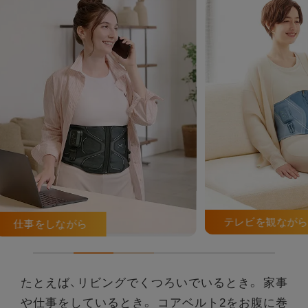
テレビを観ながら
家事
たとえば、リビングでくつろいでいるとき。
家事
や仕事をしているとき。
コアベルト2をお腹に巻