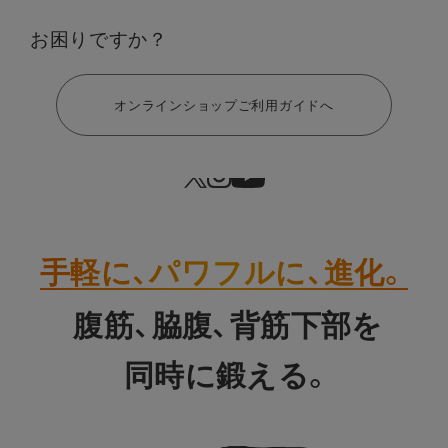
せ】
お困りですか？
ヘルプ
お客様から大変ご好評をいただ
New Color
き完売しておりました
オンラインショップご利用ガイドへ
アッシュブルー Lサイ
ズ
が、再入荷いたしました！
手軽に、パワフルに、進化。
腹筋、脇腹、背筋下部を​​
同時に鍛える。