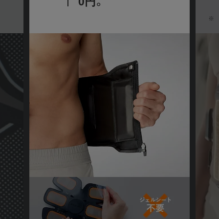
最大出力約15％
向上。
さい。
※ 旧モデル（パワースーツ コアベルト）との比較
保証期間
【ご注意】2022年4月14日以前にサー
ビスに加入された方
2022年4月14日以前に延長保証サービスに加入された
方につきましては、保証範囲が自然故障のみとなり、
物損故障は保証対象外となります。ご自身の保証内容
をご確認いただく場合は、商品発送時に同梱させてい
ただいております「延長保証書」をご確認ください。