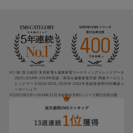
期間中は修理･代替品の費用負担が
※1
なし
STEP
1
※1 自然故障、物損故障が発生し製品が正常に機能
下取りに出す商品と
しなくなったことが当社にて認められた場合に
金額の確認
限ります。また製品の機能および使用の際に、
影響のない、外観上のキズ、汚れ、液晶の画面
焼けやピクセル抜け、輝度低下等は保証の対象
外となります。
当社の判断により、無償修理に代えて、代替品
を提供する場合があります。
代替品の提供によ
※1
（株）富士経済「美容家電＆健康家電マーケティングトレンドデータ
2020」2018年-2019年実績、「美容＆健康家電市場・関連サービスト
り、本サービスは終了します。
延長保証書によ
レンドデータ2023-2024」2020年-2022年実績身体用EMS機器メ
り設定された保証期間は延長されません。
ーカーシェア
※2
2015年5月〜2024年12月 SIXPAD EMSシリーズ累計出荷台数
詳しくは「
きちんと保証サービス規定
」をご確
認ください。
保証範囲
下取りに出す予定の商品をお手元にご用意くだ
さい。必ず、お手元に商品があるのを確認して
下取