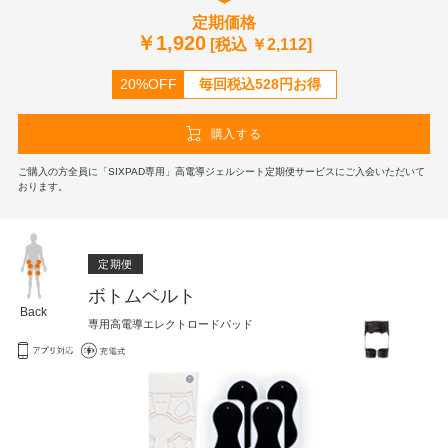
定期価格
￥
1,920
[税込 ￥
2,112
]
20%OFF
毎回税込
528
円お得
購入する
ご購入の方全員に「SIXPAD専用」高電導ジェルシート定期便サービスにご入会いただいて
おります。
定期便
ボトムベルト
Back
専用高電導エレクトロードパッド