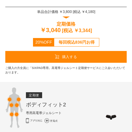
単品合計価格 ￥
3,800
[税込 ￥
4,180
]
定期価格
￥
3,040
[税込 ￥
3,344
]
20%OFF
毎回税込
836
円お得
購入する
ご購入の方全員に「SIXPAD専用」高電導ジェルシート定期便サービスにご入会いただいて
おります。
定期便
ボディフィット2
専用高電導ジェルシート