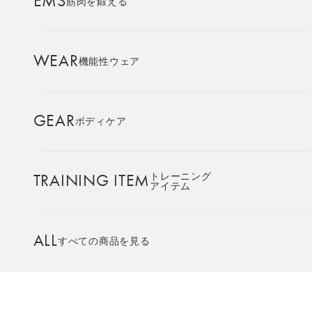
EMS
筋肉を鍛える
AMBASSADOR
ブランド
パートナー
WEAR
機能性ウェア
SIXPAD APP
SIXPADアプリ
GEAR
ボディケア
ベタつかず、粘着性に優れた
SIXPAD専用
COLUMN
コラム
高電導ジェルシート
TRAINING ITEM
トレーニング
アイテム
LARGE ORDER
⼤⼝注⽂窓⼝
ALL
すべての商品を見る
>SIXPAD IoT EMSデバイスを
お使いの方へご案内
MULTI EMS
EMSの同時使用