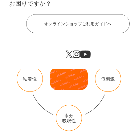
お困りですか？
SIXPADのために開発された
ベタつかず、粘着性に優れた
「専用高電導ジェルシート」
ヘルプ
オンラインショップご利用ガイドへ