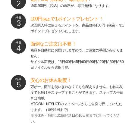
通常490円（税込）の送料が、毎回無料になります。
100円
で1ポイントプレゼント！
(税込)
次回購入時に使えるポイントを、商品価格100円（税込）で1
ポイントプレゼントいたします。
面倒なご注文は不要！
商品を自動的にお届けしますので、ご注文の手間がかかりま
せん。
サイクル変更は、15日/30日/45日/60日/90日/120日/150日/180
日サイクルから選択可能。
安心のお休み制度！
万が一、商品を使いきれなくても心配ありません。お休み制
度でお届けをスキップすることができます。スキップの手続
きは簡単。
MTG ONLINESHOPのマイページからご自身で行っていただ
けます。（連続2回まで）
※お休み・解約は次回発送日の10日前までに行ってくださ
い。