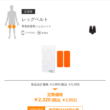
定期便
レッグベルト
専用高電導ジェルシート
単品合計価格 ￥
2,900
[税込 ￥
3,190
]
定期価格
￥
2,320
[税込 ￥
2,552
]
20%OFF
毎回税込
638
円お得