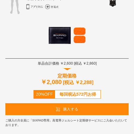
単品合計価格 ￥
2,600
[税込 ￥
2,860
]
定期価格
￥
2,080
[税込 ￥
2,288
]
20%OFF
毎回税込
572
円お得
購入する
ご購入の方全員に「SIXPAD専用」高電導ジェルシート定期便サービスにご入会いただいて
おります。