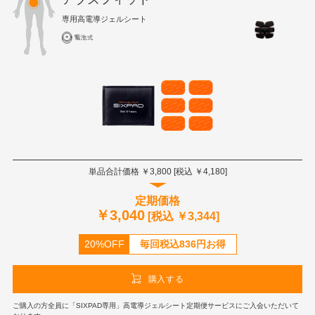
専用高電導ジェルシート
単品合計価格 ￥
3,800
[税込 ￥
4,180
]
定期価格
￥
3,040
[税込 ￥
3,344
]
20%OFF
毎回税込
836
円お得
購入する
ご購入の方全員に「SIXPAD専用」高電導ジェルシート定期便サービスにご入会いただいて