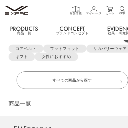
検索
店舗体験
マイページ
カート
PRODUCTS
CONCEPT
EVIDEN
PRODUCTS
商品一覧
商品一覧
ブランドコンセプト
効果・研究
よく検索されているキーワード
TOP
Gel Sheet
コアベルト
フットフィット
リカバリーウェア
ギフト
女性におすすめ
GIFT
ギフト
すべての商品から探す
SHOP
店舗一覧
商品一覧
LIVE SHOPPING
ライブ
ショッピング