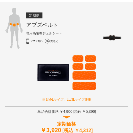
定期便
アブズベルト
専用高電導ジェルシート
※S/M/Lサイズ、LL/3Lサイズ兼用
単品合計価格 ￥
4,900
[税込 ￥
5,390
]
定期価格
￥
3,920
[税込 ￥
4,312
]