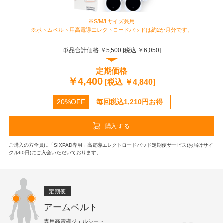
※S/M/Lサイズ兼用
※ボトムベルト用高電導エレクトロードパッドは約2か月分です。
単品合計価格 ￥
5,500
[税込 ￥
6,050
]
定期価格
￥
4,400
[税込 ￥
4,840
]
20%OFF
毎回税込
1,210
円お得
購入する
ご購入の方全員に「SIXPAD専用」高電導エレクトロードパッド定期便サービス(お届けサイ
クル60日)にご入会いただいております。
定期便
アームベルト
専用高電導ジェルシート