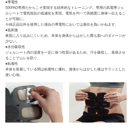
●導電性
SIXPAD専用だからこそ実現する効率的なトレーニング。専用の高電導ジェ
ルシートで電気抵抗の低減化を実現。電気を均一で高精度に身体へ伝えるこ
とが可能に。
※純正品以外を使用した場合の導電性においては責任を負いかねます。
●低刺激
角質に入り込みにくいため、本体を身体からはがした際も肌へのダメージが
少ない。
●水分吸収性
ジェルシート内の湿度を一定に保つ性質があるため、汗を吸収し、蒸発させ
ることでムレを防ぐ。
●粘着性
本体を装着している間は粘着性に優れ、身体からはがした後はサラッとした
使い心地。