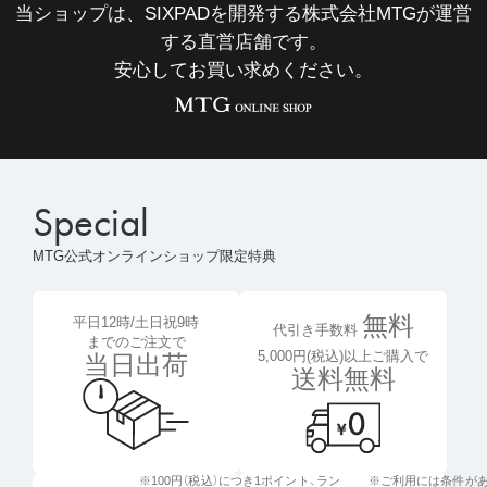
当ショップは、SIXPADを開発する株式会社MTGが運営
する直営店舗です。
安心してお買い求めください。
Special
MTG公式オンラインショップ限定特典
無料
平日12時/土日祝9時
代引き手数料
までのご注文で
5,000円(税込)以上ご購入で
当日出荷
送料無料
※100円（税込）につき1ポイント、
ラン
※ご利用には条件が