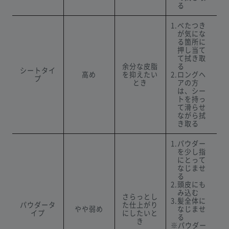
る
1.べたつき
が気にな
る箇所に
押し当て
て拭き取
余分な皮脂
る
シートタイ
高め
を抑えたい
2.ロングヘ
プ
とき
アの方
は、シー
トを持っ
て滑らせ
ながら拭
き取る
1.パウダー
を少し指
にとって
なじませ
る
2.頭皮にも
み込む
さらっとし
3.髪全体に
パウダータ
た仕上がり
やや弱め
なじませ
イプ
にしたいと
る
き
※パウダー