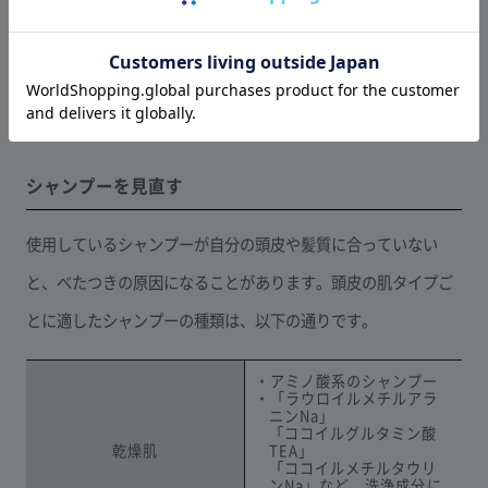
シャンプーの際は、指の腹を使って洗うことが重要です。爪を
立てて洗ってしまうと、頭皮が傷ついて雑菌が入り込み、炎症
が起きることがあります。また、予洗いだけでも約70%の髪の
汚れを落とせるため、 ぬるま湯でしっかり洗いましょう。
シャンプーを見直す
使用しているシャンプーが自分の頭皮や髪質に合っていない
と、べたつきの原因になることがあります。頭皮の肌タイプご
とに適したシャンプーの種類は、以下の通りです。
・アミノ酸系のシャンプー
・「ラウロイルメチルアラ
ニンNa」
「ココイルグルタミン酸
乾燥肌
TEA」
「ココイルメチルタウリ
ンNa」など、洗浄成分に