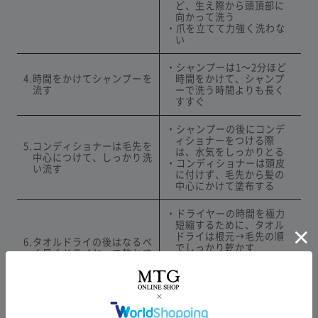
ど、生え際から頭頂部に
向かって洗う
・爪を立てて力強く洗わな
い
・シャンプーは1〜2分ほど
4.時間をかけてシャンプーを
時間をかけて、シャンプ
流す
ーで洗う時間よりも長く
すすぐ
・シャンプーの後にコンデ
ィショナーをつける際
5.コンディショナーは毛先を
は、水気をしっかりとる
中心につけて、しっかり洗
・コンディショナーは頭皮
い流す
に付けず、毛先から髪の
中心にかけて塗布する
・ドライヤーの時間を極力
短縮するために、タオル
ドライは根元→毛先の順
6.タオルドライの後はなるべ
でしっかり乾かす
く早くドライヤーで乾かす
・時間を置かずに、ドライ
ヤーで根元から10センチ
離した状態で乾かす