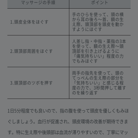
マッサージの手順
ポイント
手のひらを使って、頭の横
から耳の後ろ〜首、額の生
1.頭皮全体をほぐす
え際、頭頂部を頭皮を動か
すようにほぐす
人差し指・中指・薬指の3本
を使って、額の生え際〜頭
2.頭頂部周囲をほぐす
頂部を引き上げるように
「痛気持ちいい」程度の力
でもみほぐす
両手の指先を使って、頭の
てっぺんの生え際の部分を
3.頭頂部のツボを押す
「気持ちいい」と感じる程
度の力で、3秒間押して離す
のを繰り返す
1日5分程度でも良いので、指の腹を使って頭皮を優しくもみほ
ぐしましょう。血行が促進され、頭皮環境の改善が期待できま
す。特に生え際や後頭部は血流が滞りやすいので、丁寧にマッ