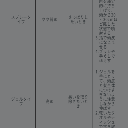
所を部分
的に持ち
上げて、
頭から20
スプレータ
さっぱりし
やや弱め
～30cmほ
イプ
たいとき
ど離した
状態で噴
射する
3.指で頭皮
になじま
せる
4.ブラシや
手ぐしで
ほぐす
1.ジェルを
手にとっ
て、頭皮
と髪全体
につけす
ぎないよ
臭いを取り
ジェルタイ
うに注意
高め
除きたいと
プ
しながら
き
伸ばす
2.乾いたタ
オルやテ
ィッシュ
で拭き取