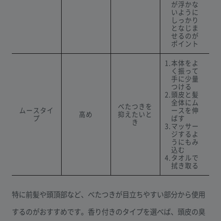
が浮かな
いように
しっかり
となじま
せるのが
ポイント
1.本体をよ
く振って
手に少量
つける
2.頭皮と髪
全体にム
べたつきを
ムースタイ
ースを伸
高め
抑えたいと
プ
ばす
き
3.マッサー
ジするよ
うにもみ
込む
4.タオルで
拭き取る
特に前髪や頭頂部など、べたつきが目立ちやすい部分から使用
するのがおすすめです。香り付きのタイプを選べば、頭皮の臭