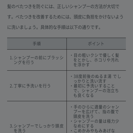
髪のべたつきを防ぐには、正しいシャンプーの方法が大切で
す。べたつきを改善するためには、頭皮に負担をかけないよう
に洗いましょう。具体的な手順は以下の通りです。
手順
ポイント
・目の粗いクシで優しく髪
1.シャンプーの前にブラッシ
をとかし、ホコリや汚れ
ングを行う
を浮かす
・38度前後のぬるま湯 でし
っかりと洗い流す
2.丁寧に予洗いを行う
・最初に予洗いすること
で、シャンプーの泡立ち
も良くなる
・手のひらに適量のシャン
プーを広げて、指の腹で
頭皮を洗う
・シャンプーの量は極力少
3.シャンプーでしっかり頭皮
なめにする
を洗う
・こめかみやもみあげな