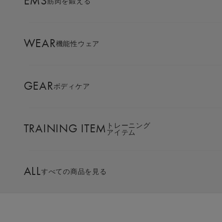
EMS
筋肉を鍛える
AMBASSADOR
ブランド
パートナー
WEAR
機能性ウェア
SIXPAD APP
SIXPADアプリ
GEAR
ボディケア
COLUMN
コラム
TRAINING ITEM
トレーニング
アイテム
LARGE ORDER
⼤⼝注⽂窓⼝
ALL
すべての商品を見る
MULTI EMS
EMSの同時使用