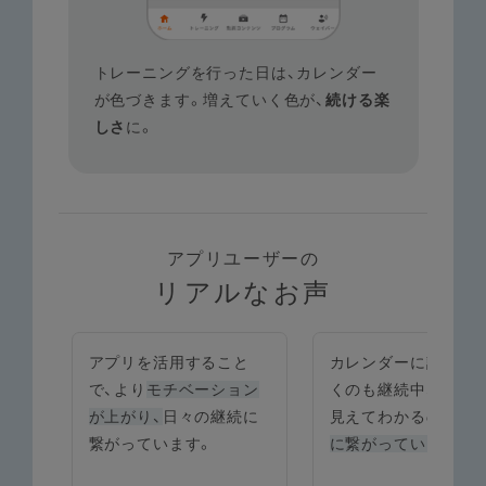
を
トレーニングを行った日は、カレンダー
ト
っと
が色づきます。増えていく色が、
続ける楽
り
しさ
に。
き
アプリユーザーの
リアルなお声
と
カレンダーに記録してい
アプリと連動
させて
ョン
くのも継続中なのが日に
やっています。保証
続に
見えてわかるので
やる気
長できたし嬉しい限
に繋がっています。
（^^）。