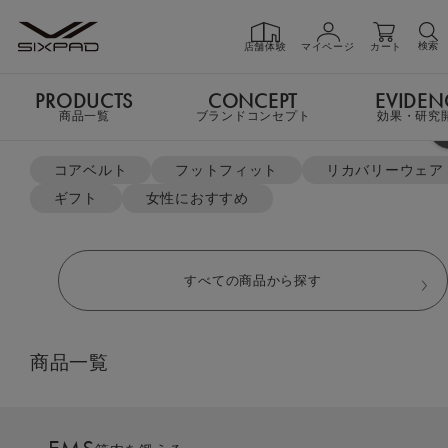
検索
店舗体験
マイページ
カート
PRODUCTS
CONCEPT
EVIDEN
PRODUCTS
商品一覧
商品一覧
ブランドコンセプト
効果・研究
よく検索されているキーワード
TOP
EMS Gear
Core Hip（コアヒップ）
コアベルト
フットフィット
リカバリーウェア
ギフト
女性におすすめ
GIFT
ギフト
すべての商品から探す
SHOP
店舗一覧
商品一覧
LIVE SHOPPING
ライブ
ショッピング