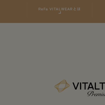
ReFa
VITALWEARとは