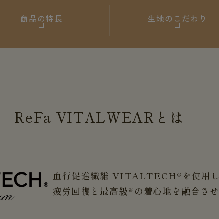
商品の特長
生地のこだわり
ReFa
VITALWEAR
とは
血行促進繊維 VITALTECH®を使用
疲労回復と最高級
の着心地を融合さ
※