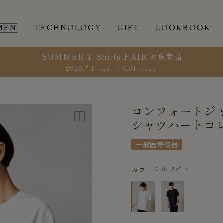
MEN
TECHNOLOGY
GIFT
LOOKBOOK
SUMMER T-Shirts FAIR 対象商品
2026.7.1
8.31
［ Wed ］
［ Mon ］
EEP WEAR
EEP WEAR
ROOM WEAR
ROOM WEAR
コンフォートジャ
シャツハートコレ
一般医療機器
カラー：ホワイト