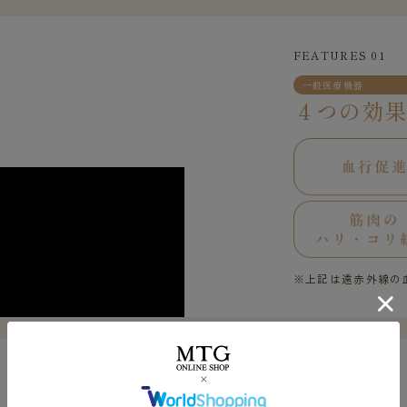
FEATURES 01
一般医療機器
４つの効
※上記は遠赤外線の