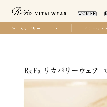
WOMEN
ReFa
VITALWEAR
商品カテゴリー
ギフトセッ
リ
フ
WOMEN
MEN
ァ
SL
SL
バ
イ
タ
新商品
新商品
ル
ウ
ェ
全ての商品
全ての商品
ア