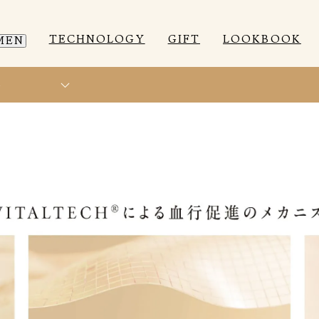
TECHNOLOGY
GIFT
LOOKBOOK
MEN
ト
EEP WEAR
EEP WEAR
ROOM WEAR
ROOM WEAR