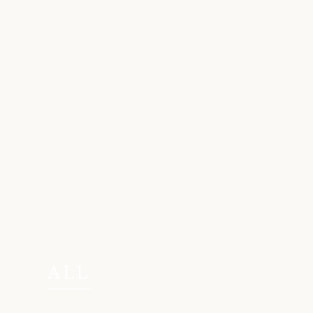
N
MEN
ALL