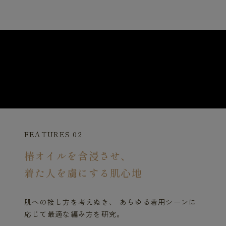
FEATURES 02
椿オイルを含浸させ、
着た人を虜にする肌心地
肌への接し方を考えぬき、 あらゆる着用シーンに
応じて最適な編み方を研究。