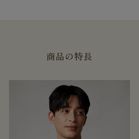
商
品
の
特
長