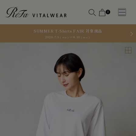
0
SUMMER T-Shirts FAIR 対象商品
2026.7.1
8.31
［ Wed ］
［ Mon ］
WOMEN
MEN
OTHE
OTHE
SLEEP WEAR
SLEEP WEAR
新商品
新商品
アクセ
アクセ
全ての商
全ての商
サリー
サリー
品
品
メディ
メディ
カル
カル
ピロー
ピロー
INSTAGR
INSTAGR