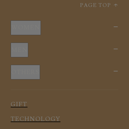
PAGE TOP
WOMEN
新商品
MEN
全ての商品
新商品
スリープウェア
OTHERS
全ての商品
ルームウェア
ピロー
スリープウェア
インナー
メディカル
ルームウェア
GIFT
アクセサリー
アクセサリー
TECHNOLOGY