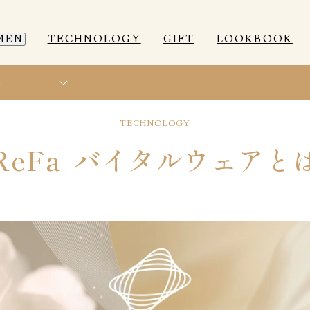
MEN
TECHNOLOGY
GIFT
LOOKBOOK
ト
EEP WEAR
EEP WEAR
ROOM WEAR
ROOM WEAR
T
E
C
H
N
O
L
O
G
Y
R
e
F
a
バ
イ
タ
ル
ウ
ェ
ア
と