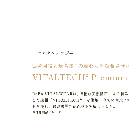
コアテクノロジー
※
疲労回復と最高級
の着心地を融合させ
VITALTECH® Premium
ReFa VITALWEARは、8種の天然鉱石による特
した繊維「VITALTECH®」を使用。全ての生地に
※
を含浸し、最高級
の着心地を実現しました。
※自社製品において