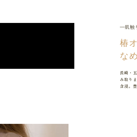
肌触
椿
な
長崎・
み取り
含浸。