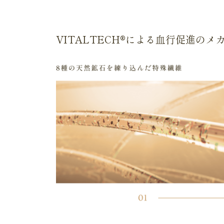
VITALTECH®による
血行促進のメ