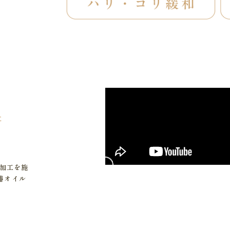
た
殊加工を施
椿オイル