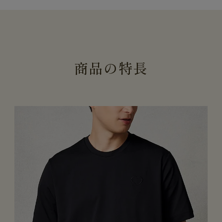
商
品
の
特
長