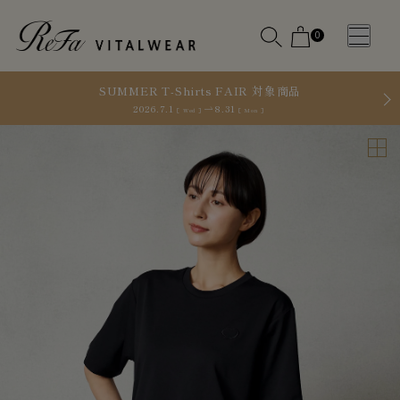
0
SUMMER T-Shirts FAIR 対象商品
2026.7.1
8.31
［ Wed ］
［ Mon ］
WOMEN
MEN
OTHE
OTHE
SLEEP WEAR
SLEEP WEAR
新商品
新商品
アクセ
アクセ
全ての商
全ての商
サリー
サリー
品
品
メディ
メディ
カル
カル
ピロー
ピロー
INSTAGR
INSTAGR