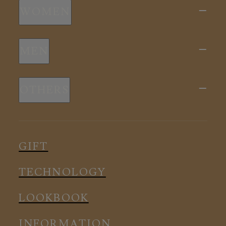
WOMEN
新商品
MEN
全ての商品
新商品
スリープウェア
OTHERS
全ての商品
ルームウェア
ピロー
スリープウェア
インナー
メディカル
ルームウェア
GIFT
アクセサリー
アクセサリー
TECHNOLOGY
LOOKBOOK
INFORMATION