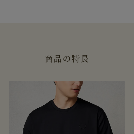
商
品
の
特
長