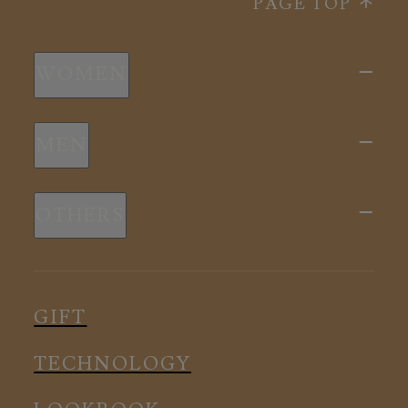
PAGE TOP
WOMEN
新商品
MEN
全ての商品
新商品
スリープウェア
OTHERS
全ての商品
ルームウェア
ピロー
スリープウェア
インナー
メディカル
ルームウェア
GIFT
アクセサリー
アクセサリー
TECHNOLOGY