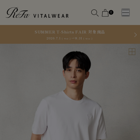
0
SUMMER T-Shirts FAIR 対象商品
2026.7.1
8.31
［ Wed ］
［ Mon ］
WOMEN
MEN
OTHE
OTHE
SLEEP WEAR
SLEEP WEAR
新商品
新商品
アクセ
アクセ
全ての商
全ての商
サリー
サリー
品
品
メディ
メディ
カル
カル
ピロー
ピロー
INSTAGR
INSTAGR