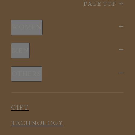
PAGE TOP
WOMEN
新商品
MEN
全ての商品
新商品
スリープウェア
OTHERS
全ての商品
ルームウェア
ピロー
スリープウェア
インナー
メディカル
ルームウェア
GIFT
アクセサリー
アクセサリー
TECHNOLOGY