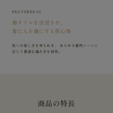
FEATURES 02
椿オイルを含浸させ、
着た人を虜にする肌心地
肌への接し方を考えぬき、 あらゆる着用シーンに
応じて最適な編み方を研究。
商
品
の
特
長