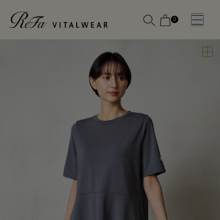
0
WOMEN
MEN
OTHE
OTHE
SLEEP WEAR
SLEEP WEAR
新商品
新商品
アクセ
アクセ
全ての商
全ての商
サリー
サリー
品
品
メディ
メディ
カル
カル
ピロー
ピロー
INSTAGR
INSTAGR