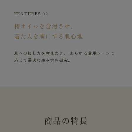
FEATURES 02
椿オイルを含浸させ、
着た人を虜にする肌心地
肌への接し方を考えぬき、 あらゆる着用シーンに
応じて最適な編み方を研究。
商
品
の
特
長