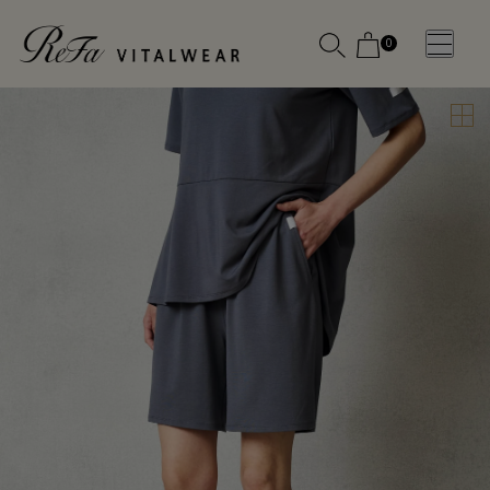
0
WOMEN
MEN
OTHE
OTHE
SLEEP WEAR
SLEEP WEAR
新商品
新商品
アクセ
アクセ
全ての商
全ての商
サリー
サリー
品
品
メディ
メディ
カル
カル
ピロー
ピロー
INSTAGR
INSTAGR