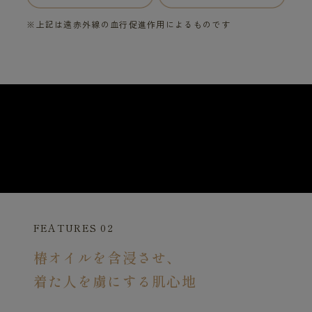
※上記は遠赤外線の血行促進作用によるものです
FEATURES 02
椿オイルを含浸させ、
着た人を虜にする肌心地