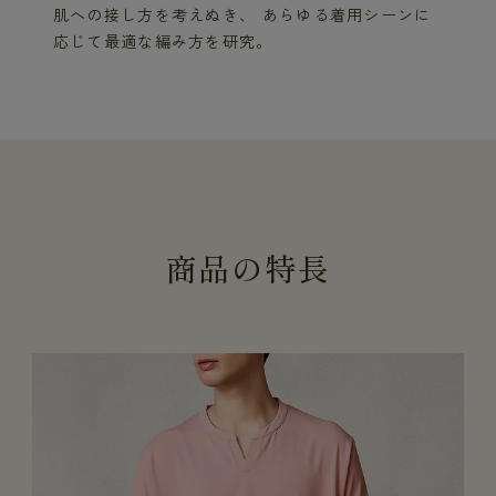
肌への接し方を考えぬき、 あらゆる着用シーンに
応じて最適な編み方を研究。
商
品
の
特
長