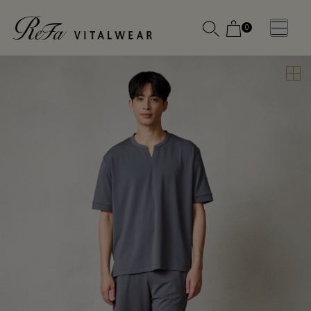
0
WOMEN
MEN
OTHE
OTHE
SLEEP WEAR
SLEEP WEAR
新商品
新商品
アクセ
アクセ
全ての商
全ての商
サリー
サリー
品
品
メディ
メディ
カル
カル
ピロー
ピロー
INSTAGR
INSTAGR