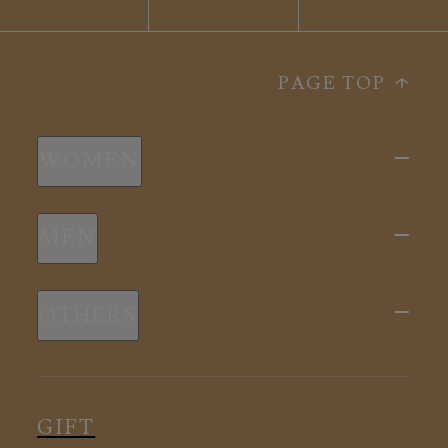
PAGE TOP
WOMEN
新商品
MEN
全ての商品
新商品
スリープウェア
OTHERS
全ての商品
ルームウェア
ピロー
スリープウェア
インナー
メディカル
ルームウェア
GIFT
アクセサリー