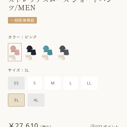
ツ/MEN
一般医療機器
カラー：ピンク
サイズ：3L
SS
S
M
L
LL
3L
4L
￥27,610
277 ポイント