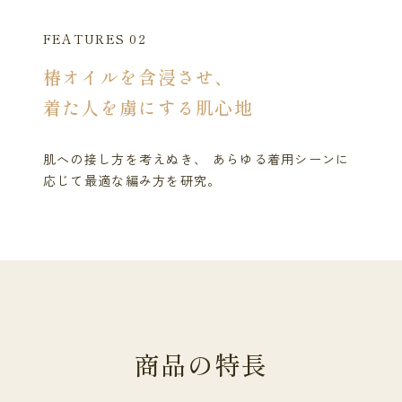
FEATURES 02
椿オイルを含浸させ、
着た人を虜にする肌心地
肌への接し方を考えぬき、 あらゆる着用シーンに
応じて最適な編み方を研究。
商
品
の
特
長