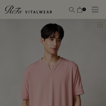
0
WOMEN
MEN
OTHE
OTHE
SLEEP WEAR
SLEEP WEAR
新商品
新商品
アクセ
アクセ
全ての商
全ての商
サリー
サリー
品
品
メディ
メディ
カル
カル
ピロー
ピロー
INSTAGR
INSTAGR