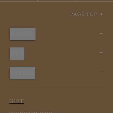
PAGE TOP
WOMEN
新商品
MEN
全ての商品
新商品
スリープウェア
OTHERS
全ての商品
ルームウェア
ピロー
スリープウェア
インナー
メディカル
ルームウェア
GIFT
アクセサリー
アクセサリー