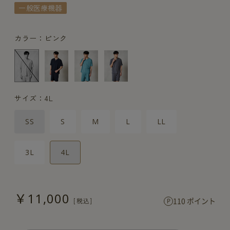
一般医療機器
カラー：ピンク
サイズ：4L
SS
S
M
L
LL
3L
4L
￥11,000
110 ポイント