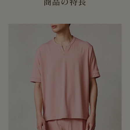
商
品
の
特
長