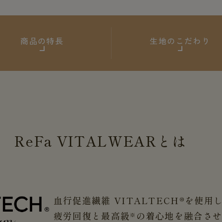
商品の特長
生地のこだわり
ReFa
VITALWEAR
とは
血行促進繊維 VITALTECH®を使用
疲労回復と最高級
の着心地を融合さ
※