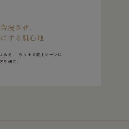
を含浸させ、
虜にする肌心地
えぬき、 あらゆる着用シーンに
方を研究。