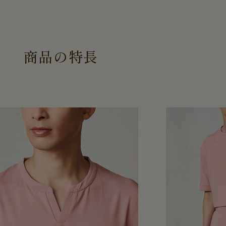
商
品
の
特
長