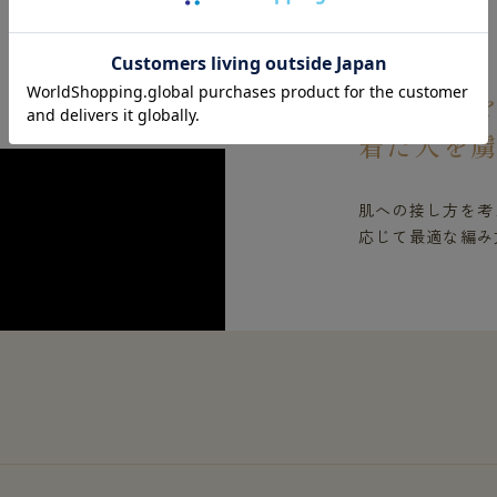
FEATURES 02
椿オイル
着た人を
肌への接し方を考
応じて最適な編み