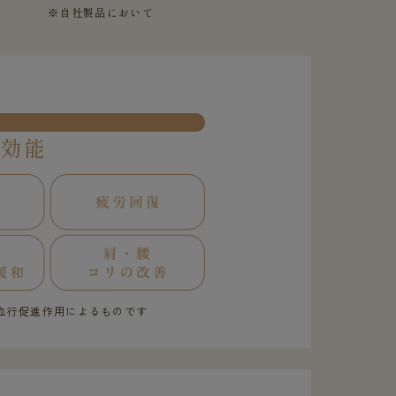
※自社製品において
果効能
血行促進作用によるものです