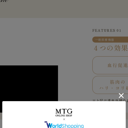
FEATURES 01
一般医療機器
４つの効
※上記は遠赤外線の