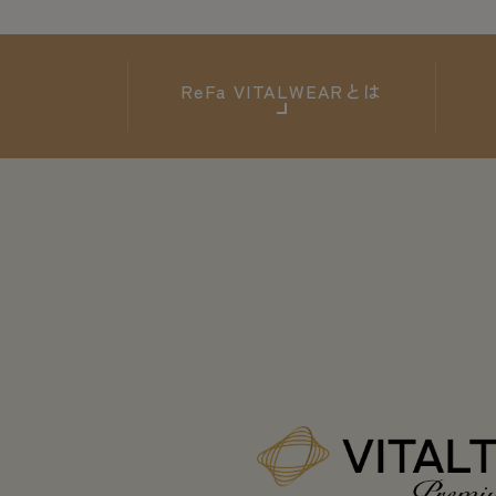
ReFa
VITALWEARとは