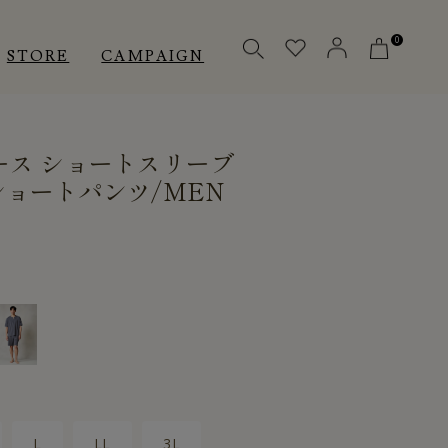
0
STORE
CAMPAIGN
ース ショートスリーブ
OTHERS
OTHERS
INNER
ョートパンツ/MEN
アクセサリー
アクセサリー
メディカル
メディカル
ピロー
ピロー
INSTAGRAM
INSTAGRAM
CUSTOMER
CUSTOMER
L
LL
3L