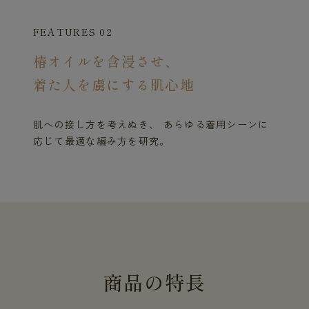
FEATURES 02
椿オイルを含浸させ、
着た人を虜にする肌心地
肌への接し方を考えぬき、 あらゆる着用シーンに
応じて最適な編み方を研究。
商
品
の
特
長