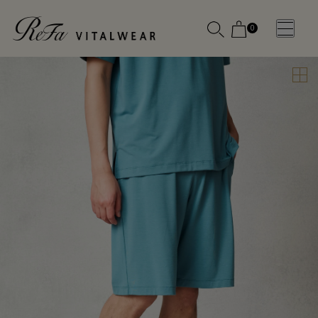
0
WOMEN
MEN
OTHE
OTHE
SLEEP WEAR
SLEEP WEAR
新商品
新商品
アクセ
アクセ
全ての商
全ての商
サリー
サリー
品
品
メディ
メディ
カル
カル
ピロー
ピロー
INSTAGR
INSTAGR