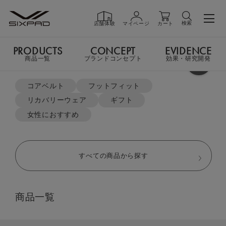
検索
店舗体験
マイページ
カート
PRODUCTS
CONCEPT
EVIDENCE
PRODUCTS
商品一覧
商品一覧
ブランドコンセプト
効果・研究開発
よく検索されているキーワード
TOP
リカバリーウェア
スリープトップ＆スリープパンツ セット
コアベルト
フットフィット
リカバリーウェア
ギフト
GIFT
ギフト
女性におすすめ
SHOP
店舗一覧
すべての商品から探す
LIVE SHOPPING
ライブ
商品一覧
ショッピング