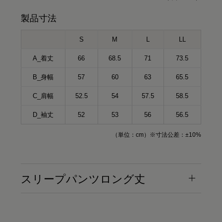
製品寸法
S
M
L
LL
A_着丈
66
68.5
71
73.5
B_身幅
57
60
63
65.5
C_肩幅
52.5
54
57.5
58.5
D_袖丈
52
53
56
56.5
（単位：cm）※寸法公差：±10%
スリープパンツロング丈