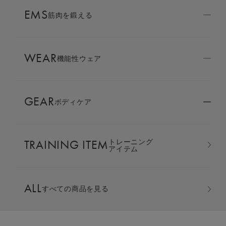
AMBASSADOR
EMS
ブランド
筋肉を鍛える
パートナー
WEAR
SIXPAD APP
機能性ウェア
SIXPADアプリ
GEAR
ボディケア
COLUMN
コラム
TRAINING ITEM
トレーニング
LARGE ORDER
アイテム
⼤⼝注⽂窓⼝
スリープ上下セット
ALL
すべての商品を見る
MULTI EMS
EMSの同時使用
カラー：ベージュ ギフト巾着バッグセット