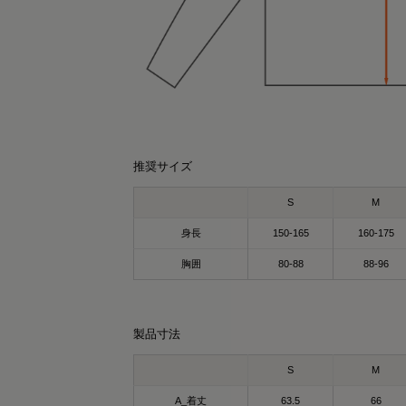
推奨サイズ
S
M
身長
150-165
160-175
r0431
SAYO
159cm
157cm
胸囲
80-88
88-96
クルーネック（カーキ）Mサイズ
パーカー（カーキ）Lサイズ
covery Wear
ているだけで、毎日のコンディションケア
製品寸法
サポート✨
SIXPAD Recovery Wear Crewneck
々の疲れ・緊張を抱える20～50代の方に人
S
M
シックスパッド リカバリーウェア クルーネ
のウェア🥹✨
ク)
A_着丈
63.5
66