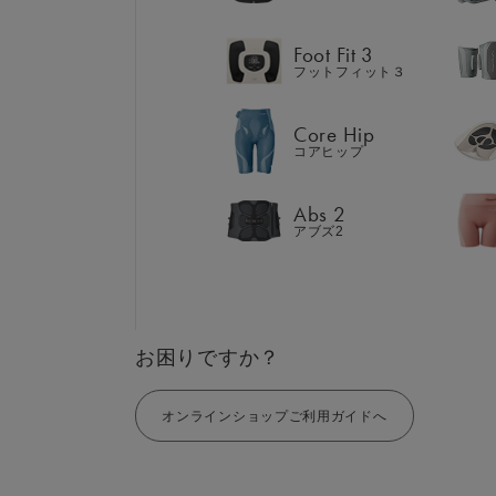
Abs 2
アブズ2
Foot Fit 3
フットフィット３
Core Hip
コアヒップ
GIFT
AM
ギフト
SHOP
Abs 2
ブラ
アブズ2
店舗一覧
LIVE SHOPPING
LAR
ライブ
ショッピング
⼤⼝
MUL
EMS
お困りですか？
オンラインショップご利用ガイドへ