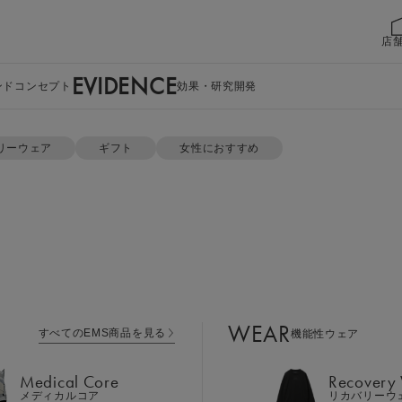
店
EVIDENCE
ンドコンセプト
効果・研究開発
セット
リーウェア
ギフト
女性におすすめ
WEAR
すべてのEMS商品を見る
機能性ウェア
Medical Core
Recovery
メディカルコア
リカバリーウ
クルーネック 
Leg Belt 2
Cool Item
レッグベルト２
冷感アイテム
ット
WEAR
すべてのEMS商品を見る
機能性ウェア
GEAR
Perine Fit
ボディケア
ペリネフィット
Medical Core
Recovery
カラー：ブラック ギフト巾着
Power Gu
メディカルコア
リカバリーウ