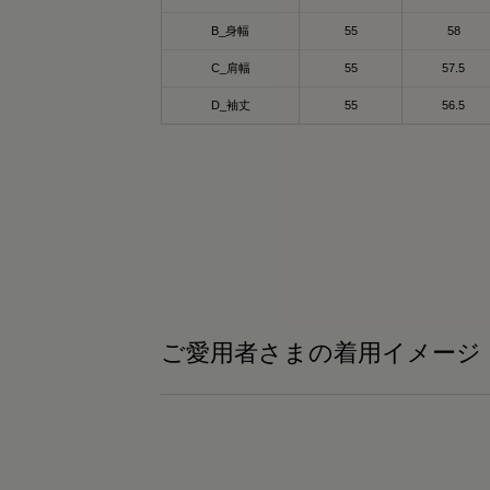
or - khaki
ixpad_official / @mtg_onlineshop
B_身幅
55
58
ックスパッド リカバリーウェア パーカー♡
C_肩幅
55
57.5
るだけでカラダが血行促進されて疲労回
般医療機器として
D_袖丈
55
56.5
！！
血行促進
般医療機器のSIXPAD リカバリーウェア
疲労回復
、
筋肉のハリ・コリの緩和
自の特殊繊維“Mediculation®”で体温を輻射
筋肉の疲れを軽減
て、血行促進
どの効果が期待できるよ😍🩷🤭
日のコンディションづくりをサポートして
れる
イントは✨「Mediculation®（メディキュレ
ション）」❣️
ンプルで使いやすいクルーネックデザイン
然鉱石を原料とした高純度セラミックを糸
デイリーにもトレーニングにもぴったり♡
練り込んだ特殊繊維で、身体から放出され
ご愛用者さまの着用イメージ
遠赤外線を利用し、疲労回復をサポート
密度でしっかりした生地なのに
✨✨
縮性があって動きやすく吸水速乾性もバツ
ンで汗かいても速攻サラッと肌ざわり最高
して吸水速乾でストレッチも効いていて軽
着心地だから
適に使えるアイテム🥹🥹🥹💓