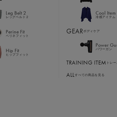
Hip Fit
パワーガン
ヒップフィット
Leg Belt 2
Cool Item
TRAINING ITEM
トレー
レッグベルト２
冷感アイテム
ALL
GEAR
すべての商品を見る
Perine Fit
ボディケア
ペリネフィット
Power Gu
BASSADOR
SIXPAD APP
Hip Fit
パワーガン
ンド
パートナー
SIXPADアプリ
ヒップフィット
SIXPAD CLUB
サイズ：LL
TRAINING ITEM
GE ORDER
トレー
SIXPAD Health Coach
注⽂窓⼝
SIXPAD アプリ
ALL
すべての商品を見る
S
M
L
LL
TI EMS
の同時使用
￥25,302