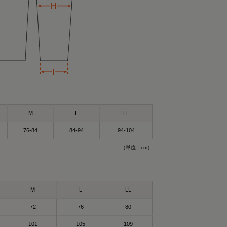
M
L
LL
76-84
84-94
94-104
（単位：cm）
）Mサイズ
サイズ
ができるウェア！✨
ウェア”🛏
も着れるし普通にお
M
L
LL
🥰
72
76
80
ェア✨😆
101
105
109