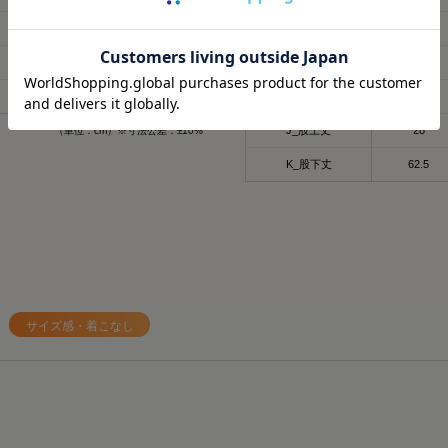
子育てで毎日くたくたな
🩶筋肉のハリ・コリの緩
61
64
G_わたり幅
28
ど時間がない時に、
🩶筋肉の疲れを軽減
これは着るだけで、疲労
日々の疲れを和らげてく
60
62.5
H_膝幅
19.5
らすごい嬉しい🥹
58
59.5
I_裾幅
13
天然鉱石を糸に練りこん
肌触りもいいから着てい
だから
J_股上丈
28
（単位：cm）※寸法公差：±10%
ね🫶❤️
天然鉱石が身体から放出
温）を輻射（ふくしゃ）
K_股下丈
62.5
外出でも全然着れちゃうデ
してくれるみたい🫶😉
@sixpad_official
3歳児の抱っこマンがいる
#PR #SIXPAD
毎日肩こりが友達だから
#シックスパッド
すぎる😇✨
#リカバリーウェア
着心地もめっちゃよきだよ❤️‍
#着るだけで疲労回復
サイズ感・着こなし
#PR
#SIXPAD
#シックスパッド
#着るだけで疲労回復
#リカバリーウェア