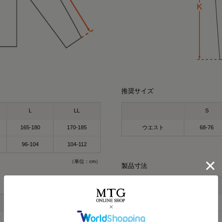
推奨サイズ
L
LL
S
165-180
170-185
ウエスト
68-76
miyu
kei
164cm
154cm
96-104
104-112
クルーネック（カーキ
パーカー（グレー）LL
今話題の
着るだけで「疲労回復」
（単位：cm）
製品寸法
気になってた “リカバリー
すごくない？
お家でのまったり時間に
S
着るだけで「疲労回復」
出かけコーデにも使える！
L
LL
E_ウエスト
68
毎日の疲れにぴったりなウ
🩶血行促進
🩶疲労回復
68.5
71
F_ヒップ
97