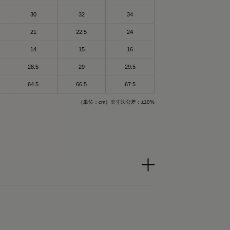
身体を労わりたいけ
和
30
32
34
回復できるらしいか
れるんだって！
21
22.5
24
14
15
16
で作られた特殊繊維
て楽なのもいいいよ
28.5
29
29.5
される遠赤外線（体
することで血行促進
64.5
66.5
67.5
ザイン🤍
（単位：cm）※寸法公差：±10%
生活してて
これ着るにふさわし
🔥