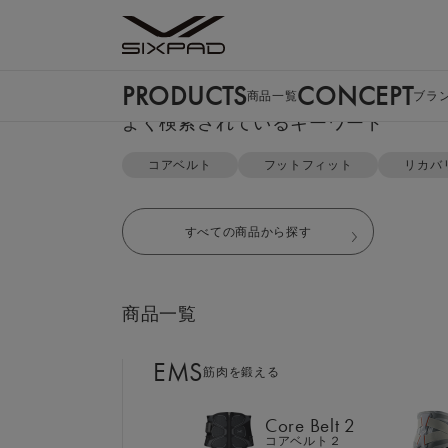
PRODUCTS
CONCEPT
商品一覧
ブラ
PRODUCTS
よく検索されているキーワード
商品一覧
TOP
リカバリーウェア
クルーネック＆テーパードパンツ 
コアベルト
フットフィット
リカバ
EMS
筋肉を鍛える
すべての商品から探す
Core Belt 2
コアベルト２
商品一覧
Foot Fit 3
フットフィット３
EMS
筋肉を鍛える
Core Hip
コアヒップ
Core Belt 2
コアベルト２