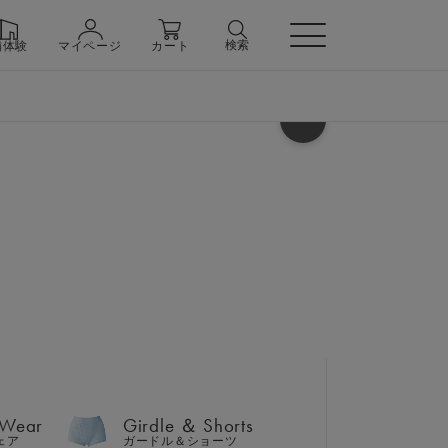
検索
舗体験
マイページ
カート
ヘルプ
 Wear
Girdle ＆ Shorts
ェア
ガードル＆ショーツ
＆ テーパードパンツ 上下セ
 Wear
Girdle ＆ Shorts
バッグセット
n
ェア
ガードル＆ショーツ