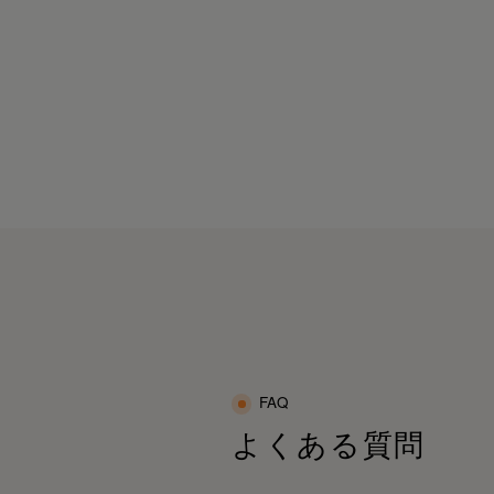
れを溜めたくないならSIXPADで毎日“着る
カバリー”しよ♡
疲れがたまりやすい」😔「体がこりやす
」😩
PR#SIXPAD#シックスパッド#リカバリーウ
んな方にもおすすめのリカバリーウェアだ
ア#疲労回復#ルームウェア#疲労回復パジャ
🥹✨
#血行促進#疲労回復ウェア#着るだけで疲労
復
体感してみてね🩷🤭@sixpad_official
ixpad_official
PR#SIXPAD#シックスパッド
リカバリーウェア#一般医療機器#メディキュ
ーション
疲労回復サポート#血行促進#ボディケア#日
ケア
快適ウェア#疲れにくい体作り#睡眠ケア #着
だけで疲労回復
FAQ
よくある質問