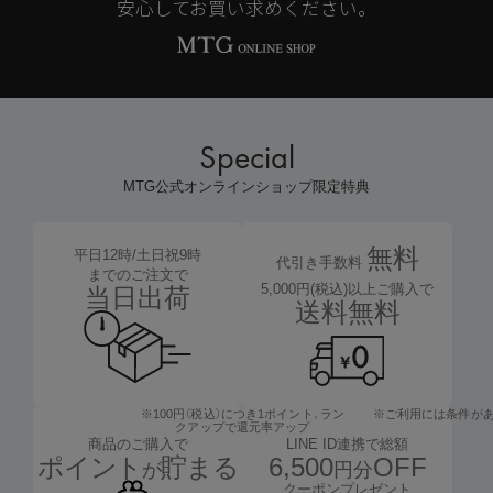
安心してお買い求めください。
Special
MTG公式オンラインショップ限定特典
無料
平日12時/土日祝9時
代引き手数料
までのご注文で
5,000円(税込)以上ご購入で
当日出荷
送料無料
※100円（税込）につき1ポイント、
ラン
※ご利用には条件が
クアップで還元率アップ
LINE ID連携で総額
商品のご購入で
6,500
OFF
ポイント
貯まる
円分
が
クーポンプレゼント