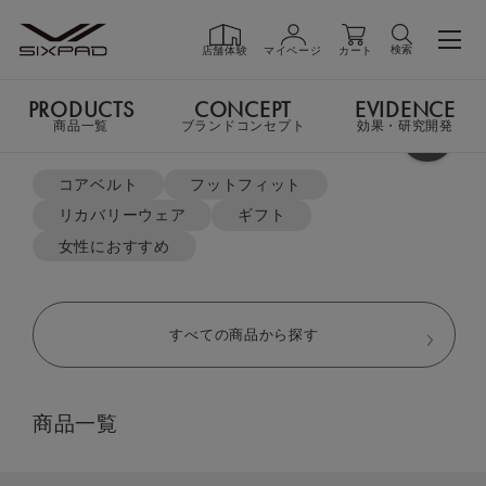
検索
店舗体験
マイページ
カート
PRODUCTS
CONCEPT
EVIDENCE
PRODUCTS
商品一覧
商品一覧
ブランドコンセプト
効果・研究開発
よく検索されているキーワード
TOP
リカバリーウェア
パーカー＆ジョガーパンツ セット
コアベルト
フットフィット
リカバリーウェア
ギフト
GIFT
ギフト
女性におすすめ
SHOP
店舗一覧
すべての商品から探す
LIVE SHOPPING
ライブ
商品一覧
ショッピング