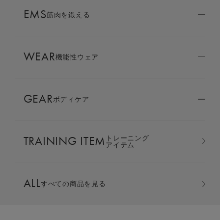
AMBASSADOR
EMS
ブランド
筋肉を鍛える
パートナー
WEAR
SIXPAD APP
機能性ウェア
SIXPADアプリ
GEAR
ボディケア
COLUMN
コラム
TRAINING ITEM
トレーニング
LARGE ORDER
アイテム
⼤⼝注⽂窓⼝
パーカー ＆ ジョガーパンツ 上下セ
ALL
ット
すべての商品を見る
MULTI EMS
EMSの同時使用
カラー：ブラック ギフト巾着バッグセット