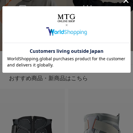
今話題の
着るだけで「疲労回復」ができるウェア！✨
気になってた “リカバリーウェア”🛏
すごくない？
お家でのまったり時間にも着れるし普通にお出かけコーデ
着るだけで「疲労回復」
にも使える！🥰
詳しくはこちら
毎日の疲れにぴったりなウェア✨😆
🩶血行促進
🩶疲労回復
子育てで毎日くたくたな身体を労わりたいけど時間がない
🩶筋肉のハリ・コリの緩和
時に、
🩶筋肉の疲れを軽減
これは着るだけで、疲労回復できるらしいからすごい嬉し
日々の疲れを和らげてくれるんだって！
い🥹
おすすめ商品・新商品はこちら
天然鉱石を糸に練りこんで作られた特殊繊維だから
肌触りもいいから着ていて楽なのもいいいよね🫶❤️
天然鉱石が身体から放出される遠赤外線（体温）を輻射
（ふくしゃ）することで血行促進してくれるみたい🫶😉
外出でも全然着れちゃうデザイン🤍
@sixpad_official
3歳児の抱っこマンがいる生活してて
毎日肩こりが友達だからこれ着るにふさわしすぎる😇✨
#PR #SIXPAD
着心地もめっちゃよきだよ❤️‍🔥
#シックスパッド
#リカバリーウェア
#PR
#着るだけで疲労回復