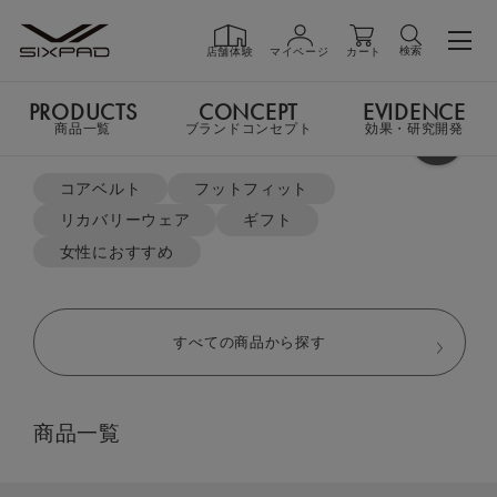
検索
店舗体験
マイページ
カート
PRODUCTS
CONCEPT
EVIDENCE
PRODUCTS
商品一覧
商品一覧
ブランドコンセプト
効果・研究開発
よく検索されているキーワード
TOP
リカバリーウェア
ジップパーカー＆テーパードパンツ セット
コアベルト
フットフィット
リカバリーウェア
ギフト
GIFT
ギフト
女性におすすめ
SHOP
店舗一覧
すべての商品から探す
LIVE SHOPPING
ライブ
商品一覧
ショッピング