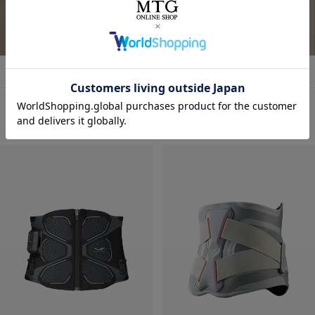
着るだけで「疲労回復」ができるウェア！✨
気になってた “リカバリーウェア”🛏
すごくない？
詳しくはこちら
お家でのまったり時間にも着れるし普通にお出かけコーデ
着るだけで「疲労回復」
にも使える！🥰
毎日の疲れにぴったりなウェア✨😆
🩶血行促進
🩶疲労回復
子育てで毎日くたくたな身体を労わりたいけど時間がない
🩶筋肉のハリ・コリの緩和
時に、
🩶筋肉の疲れを軽減
これは着るだけで、疲労回復できるらしいからすごい嬉し
おすすめ商品・新商品はこちら
日々の疲れを和らげてくれるんだって！
い🥹
天然鉱石を糸に練りこんで作られた特殊繊維だから
肌触りもいいから着ていて楽なのもいいいよね🫶❤️
天然鉱石が身体から放出される遠赤外線（体温）を輻射
（ふくしゃ）することで血行促進してくれるみたい🫶😉
外出でも全然着れちゃうデザイン🤍
@sixpad_official
3歳児の抱っこマンがいる生活してて
毎日肩こりが友達だからこれ着るにふさわしすぎる😇✨
#PR #SIXPAD
着心地もめっちゃよきだよ❤️‍🔥
#シックスパッド
#リカバリーウェア
#PR
#着るだけで疲労回復
#SIXPAD
#シックスパッド
#着るだけで疲労回復