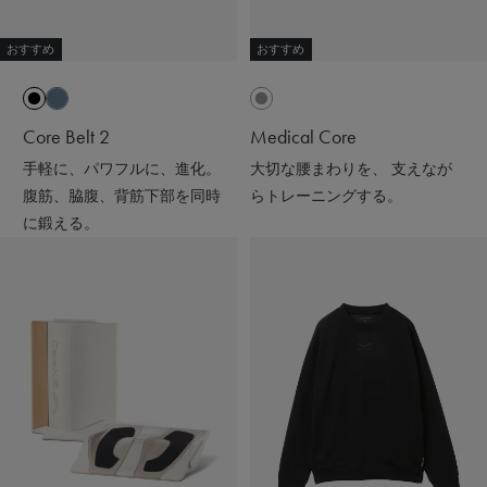
#リカバリーウェア
#スウェットコーデ#ワンマイルウェア#パーカー
おすすめ
おすすめ
#アラフォーファッション#ワントーンコーデ
#ブラックコーデ#ニット帽#ママコーデ
Core Belt 2
Medical Core
手軽に、パワフルに、進化。
大切な腰まわりを、 支えなが
腹筋、脇腹、背筋下部を同時
らトレーニングする。
に鍛える。