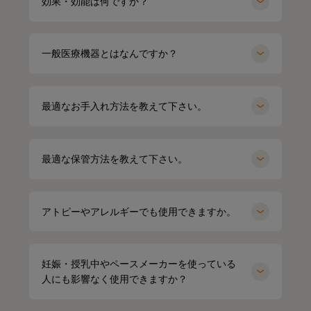
効果・効能は何ですか？
一般医療機器とはなんですか？
最適なお手入れ方法を教えて下さい。
最適な保管方法を教えて下さい。
miyu
154cm
アトピーやアレルギーでも使用できますか。
kei
164cm
クルーネック（カーキ）Mサイズ
パーカー（グレー）LLサイズ
妊娠・授乳中やペースメーカーを使っている
人にも影響なく使用できますか？