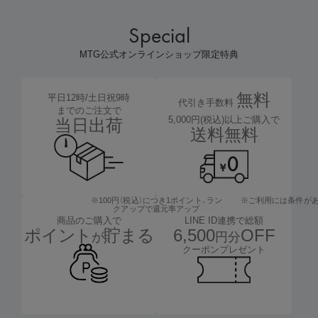
Special
MTG公式オンラインショップ限定特典
無料
平日12時/土日祝9時
代引き手数料
までのご注文で
5,000円(税込)以上ご購入で
当日出荷
送料無料
※100円（税込）につき1ポイント、
ラン
※ご利用には条件が
クアップで還元率アップ
LINE ID連携で総額
商品のご購入で
6,500
OFF
ポイント
貯まる
円分
が
クーポンプレゼント