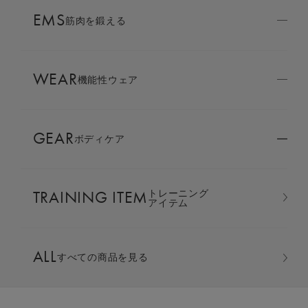
AMBASSADOR
EMS
ブランド
筋肉を鍛える
パートナー
WEAR
SIXPAD APP
機能性ウェア
SIXPADアプリ
GEAR
ボディケア
COLUMN
コラム
TRAINING ITEM
トレーニング
LARGE ORDER
アイテム
⼤⼝注⽂窓⼝
ジップパーカー ＆ テーパードパン
ALL
ツ 上下セット
すべての商品を見る
MULTI EMS
EMSの同時使用
カラー：ウォームグレー ギフト巾着バッグセット