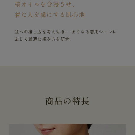
椿オイルを含浸させ、
着た人を虜にする肌心地
肌への接し方を考えぬき、 あらゆる着用シーンに
応じて最適な編み方を研究。
商
品
の
特
長