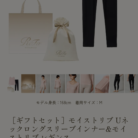
CUSTOME
CUSTOME
SERVICE
SERVICE
モデル身長：168cm 着用サイズ：M
［ギフトセット］モイストリブ Uネ
ックロングスリーブインナー&モイ
ストリブ レギンス