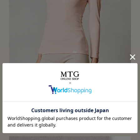
9分丈で手首もカバー
アウターからは見えない長さでありつつ、手首までしっか
り血行促進。