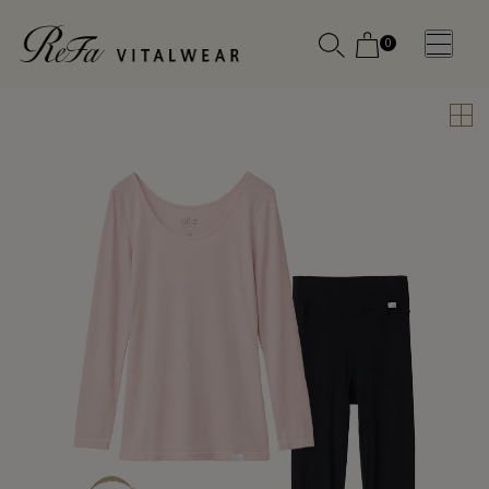
0
WOMEN
MEN
OTHE
OTHE
SLEEP WEAR
SLEEP WEAR
新商品
新商品
アクセ
アクセ
全ての商
全ての商
サリー
サリー
品
品
メディ
メディ
カル
カル
ピロー
ピロー
INSTAGR
INSTAGR