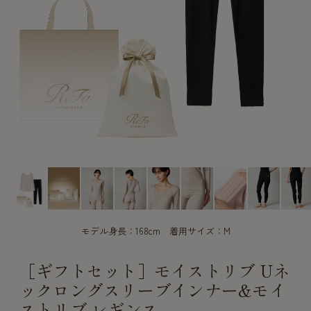
CUSTOME
CUSTOME
SERVICE
SERVICE
モデル身長：168cm 着用サイズ：M
［ギフトセット］モイストリブ Uネ
ックロングスリーブインナー&モイ
ストリブ レギンス