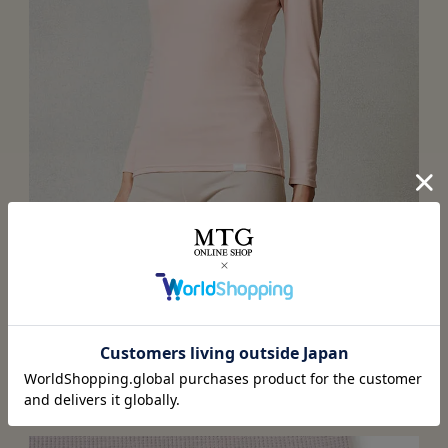
9分丈で手首もカバー
アウターからは見えない長さでありつつ、手首までしっか
り血行促進。