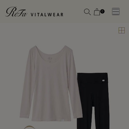
0
WOMEN
MEN
OTHE
OTHE
SLEEP WEAR
SLEEP WEAR
新商品
新商品
アクセ
アクセ
全ての商
全ての商
サリー
サリー
品
品
メディ
メディ
カル
カル
ピロー
ピロー
INSTAGR
INSTAGR