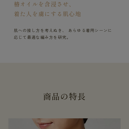
椿オイルを含浸させ、
着た人を虜にする肌心地
肌への接し方を考えぬき、 あらゆる着用シーンに
応じて最適な編み方を研究。
商
品
の
特
長