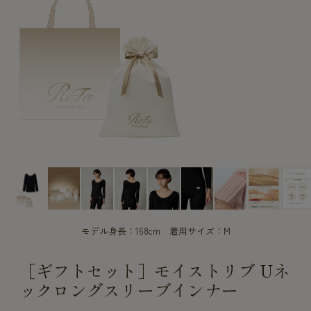
CUSTOME
CUSTOME
SERVICE
SERVICE
モデル身長：168cm 着用サイズ：M
［ギフトセット］モイストリブ Uネ
ックロングスリーブインナー