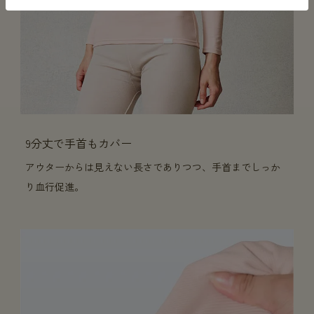
9分丈で手首もカバー
アウターからは見えない長さでありつつ、手首までしっか
り血行促進。