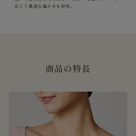
応じて最適な編み方を研究。
商
品
の
特
長