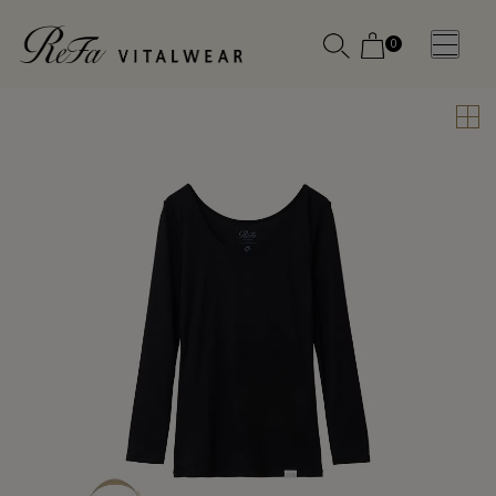
0
WOMEN
MEN
OTHE
OTHE
SLEEP WEAR
SLEEP WEAR
新商品
新商品
アクセ
アクセ
全ての商
全ての商
サリー
サリー
品
品
メディ
メディ
カル
カル
ピロー
ピロー
INSTAGR
INSTAGR