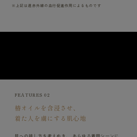
※上記は遠赤外線の血行促進作用によるものです
FEATURES 02
椿オイルを含浸させ、
着た人を虜にする肌心地
肌への接し方を考えぬき、 あらゆる着用シーンに