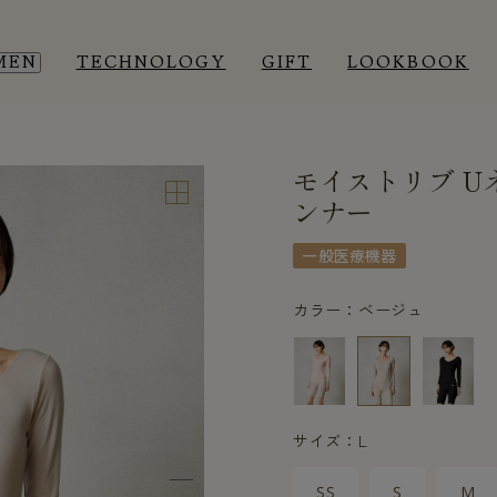
MEN
TECHNOLOGY
GIFT
LOOKBOOK
モイストリブ 
EEP WEAR
EEP WEAR
ROOM WEAR
ROOM WEAR
ンナー
一般医療機器
カラー：ベージュ
サイズ：L
SS
S
M