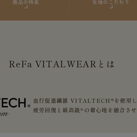
商品の特長
生地のこだわり
ReFa
VITALWEAR
とは
血行促進繊維 VITALTECH®を使用
疲労回復と最高級
の着心地を融合さ
※