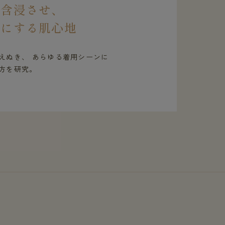
を含浸させ、
虜にする肌心地
えぬき、 あらゆる着用シーンに
方を研究。