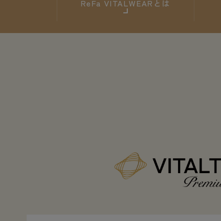
ReFa
VITALWEARとは