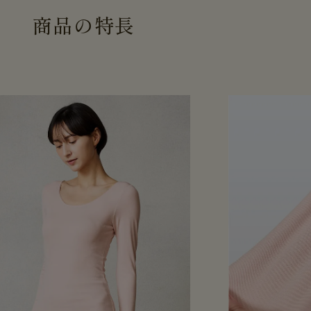
商
品
の
特
長