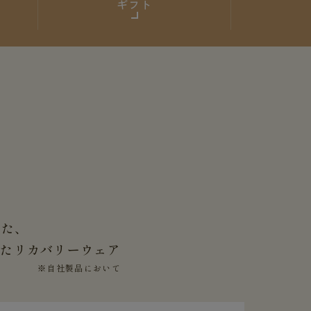
ギフト
した、
せた
リカバリーウェア
※自社製品において