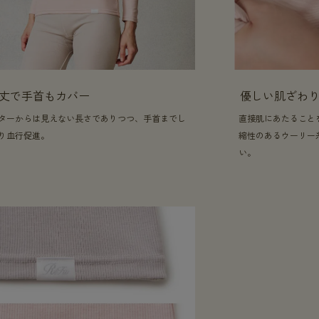
分丈で手首もカバー
優しい肌ざわ
ターからは見えない長さでありつつ、手首までし
直接肌にあたること
り血行促進。
縮性のあるウーリー
い。