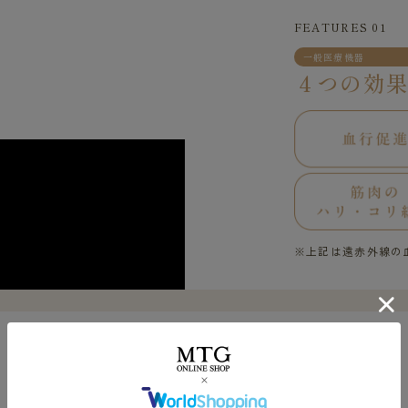
FEATURES 01
一般医療機器
４つの効
※上記は遠赤外線の
FEATURES 02