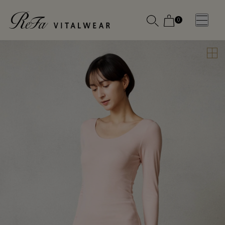
0
WOMEN
MEN
OTHE
OTHE
SLEEP WEAR
SLEEP WEAR
新商品
新商品
アクセ
アクセ
全ての商
全ての商
サリー
サリー
品
品
メディ
メディ
カル
カル
ピロー
ピロー
INSTAGR
INSTAGR