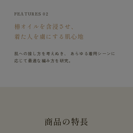
FEATURES 02
椿オイルを含浸させ、
着た人を虜にする肌心地
肌への接し方を考えぬき、 あらゆる着用シーンに
応じて最適な編み方を研究。
商
品
の
特
長