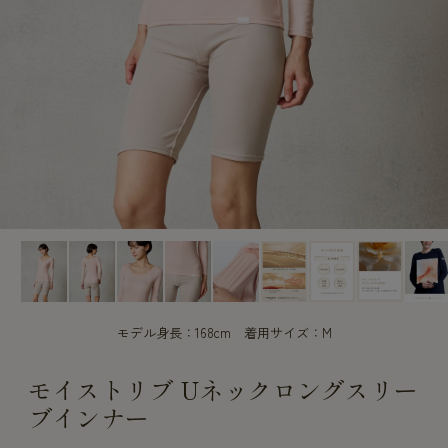
CUSTOME
CUSTOME
SERVICE
SERVICE
モデル身長：168cm 着用サイズ：M
モイストリブ Uネックロングスリー
ブインナー