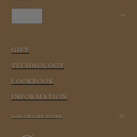
新商品
スリープウェア
OTHERS
全ての商品
ルームウェア
ピロー
スリープウェア
インナー
メディカル
ルームウェア
GIFT
アクセサリー
アクセサリー
TECHNOLOGY
LOOKBOOK
INFORMATION
ReFa ONLINE STORE