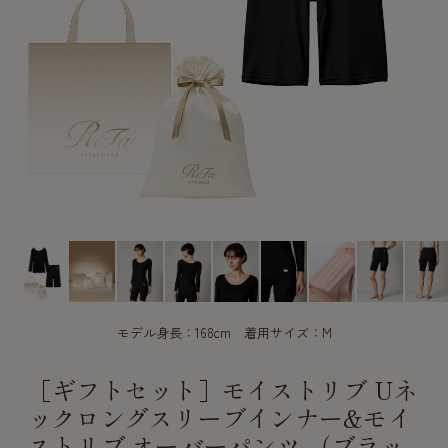
CUSTOME
CUSTOME
SERVICE
SERVICE
モデル身長：168cm 着用サイズ：M
［ギフトセット］モイストリブ Uネ
ックロングスリーブインナー&モイ
ストリブ オーバーパンツ （ブラッ