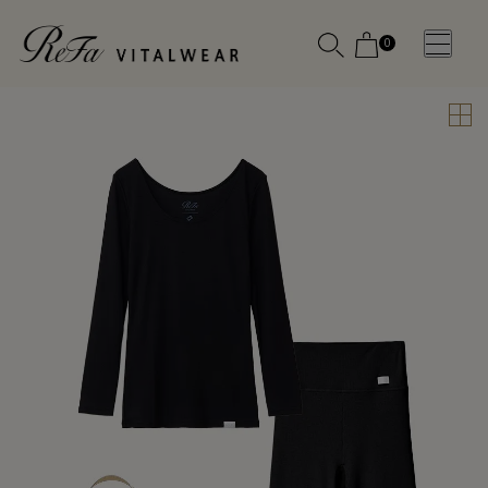
0
WOMEN
MEN
OTHE
OTHE
SLEEP WEAR
SLEEP WEAR
新商品
新商品
アクセ
アクセ
全ての商
全ての商
サリー
サリー
品
品
メディ
メディ
カル
カル
ピロー
ピロー
INSTAGR
INSTAGR