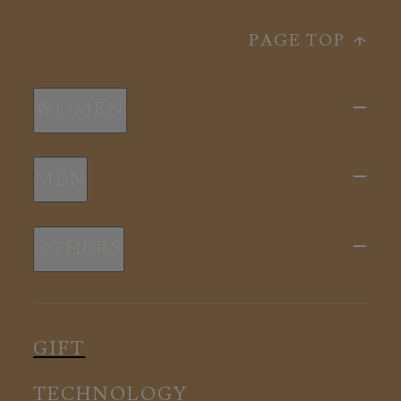
PAGE TOP
WOMEN
新商品
MEN
全ての商品
新商品
スリープウェア
OTHERS
全ての商品
ルームウェア
ピロー
スリープウェア
インナー
メディカル
ルームウェア
GIFT
アクセサリー
アクセサリー
TECHNOLOGY