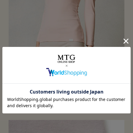
9分丈で手首もカバー
アウターからは見えない長さでありつつ、手首までしっか
り血行促進。