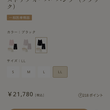
ク）
一般医療機器
カラー：ブラック
サイズ：LL
S
M
L
LL
￥21,780
218 ポイント