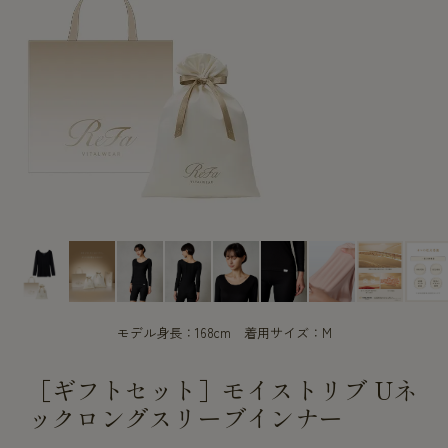
CUSTOME
CUSTOME
SERVICE
SERVICE
モデル身長：168cm 着用サイズ：M
［ギフトセット］モイストリブ Uネ
ックロングスリーブインナー