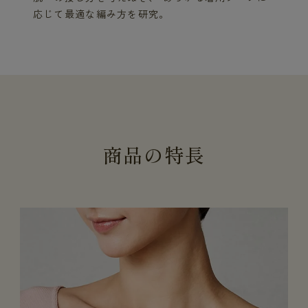
応じて最適な編み方を研究。
商
品
の
特
長