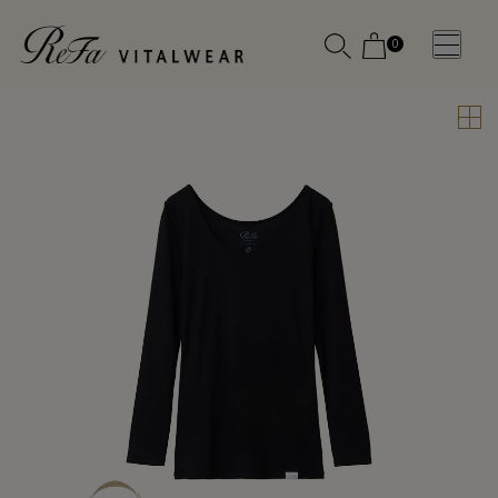
0
WOMEN
MEN
OTHE
OTHE
SLEEP WEAR
SLEEP WEAR
新商品
新商品
アクセ
アクセ
全ての商
全ての商
サリー
サリー
品
品
メディ
メディ
カル
カル
ピロー
ピロー
INSTAGR
INSTAGR