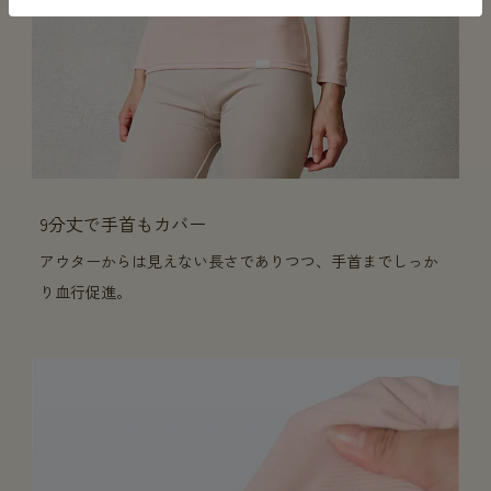
9分丈で手首もカバー
アウターからは見えない長さでありつつ、手首までしっか
り血行促進。