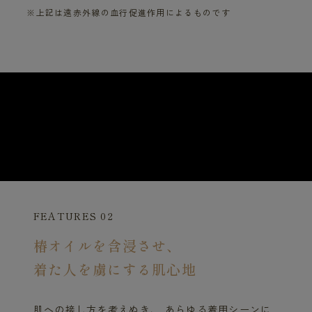
※上記は遠赤外線の血行促進作用によるものです
FEATURES 02
椿オイルを含浸させ、
着た人を虜にする肌心地
肌への接し方を考えぬき、 あらゆる着用シーンに