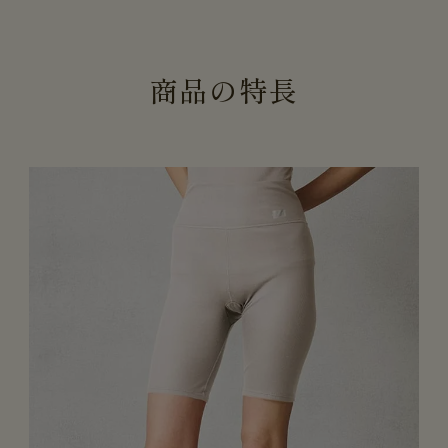
商
品
の
特
長