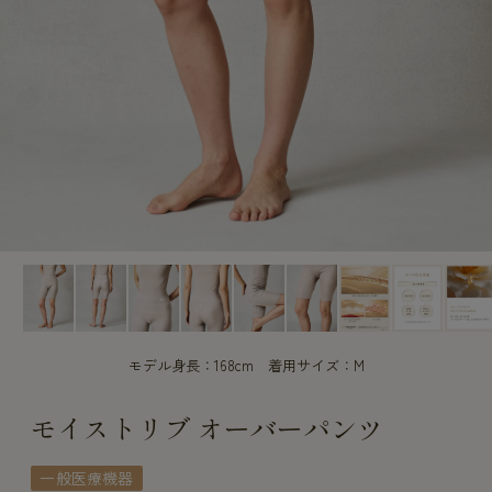
CUSTOME
CUSTOME
SERVICE
SERVICE
モデル身長：168cm 着用サイズ：M
モイストリブ オーバーパンツ
一般医療機器