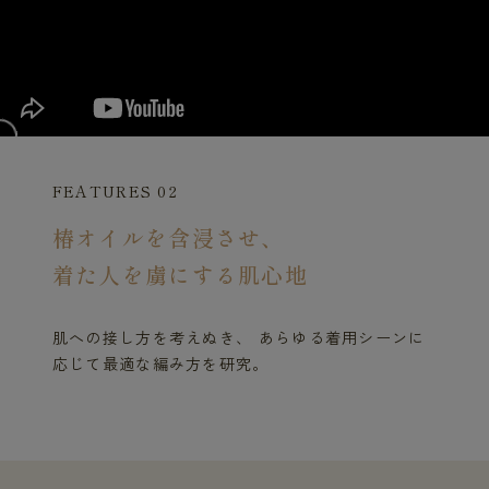
FEATURES 02
椿オイルを含浸させ、
着た人を虜にする肌心地
肌への接し方を考えぬき、 あらゆる着用シーンに
応じて最適な編み方を研究。