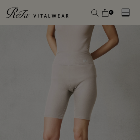
0
WOMEN
MEN
OTHE
OTHE
SLEEP WEAR
SLEEP WEAR
新商品
新商品
アクセ
アクセ
全ての商
全ての商
サリー
サリー
品
品
メディ
メディ
カル
カル
ピロー
ピロー
INSTAGR
INSTAGR