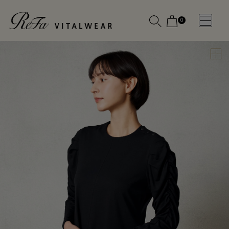
0
WOMEN
MEN
OTHE
OTHE
SLEEP WEAR
SLEEP WEAR
新商品
新商品
アクセ
アクセ
全ての商
全ての商
サリー
サリー
品
品
メディ
メディ
カル
カル
ピロー
ピロー
INSTAGR
INSTAGR