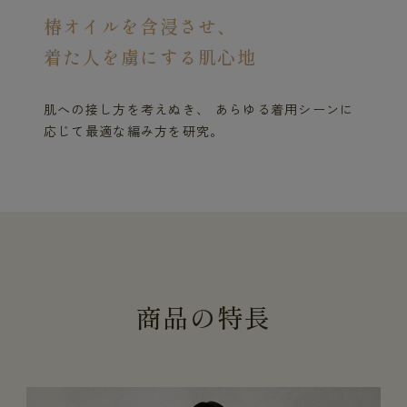
椿オイルを含浸させ、
着た人を虜にする肌心地
肌への接し方を考えぬき、 あらゆる着用シーンに
応じて最適な編み方を研究。
商
品
の
特
長