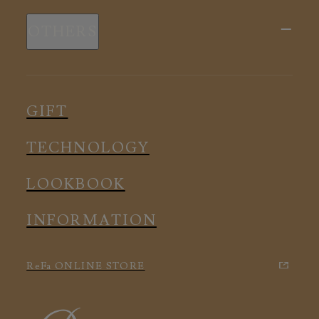
新商品
スリープウェア
OTHERS
全ての商品
ルームウェア
ピロー
スリープウェア
インナー
メディカル
ルームウェア
GIFT
アクセサリー
アクセサリー
TECHNOLOGY
LOOKBOOK
INFORMATION
ReFa ONLINE STORE