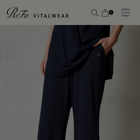
0
WOMEN
MEN
OTHE
OTHE
SLEEP WEAR
SLEEP WEAR
新商品
新商品
アクセ
アクセ
全ての商
全ての商
サリー
サリー
品
品
メディ
メディ
カル
カル
ピロー
ピロー
INSTAGR
INSTAGR