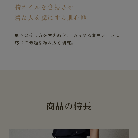
椿オイルを含浸させ、
着た人を虜にする肌心地
肌への接し方を考えぬき、 あらゆる着用シーンに
応じて最適な編み方を研究。
商
品
の
特
長