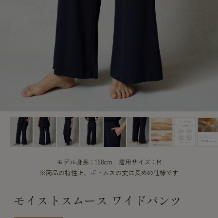
CUSTOME
CUSTOME
SERVICE
SERVICE
モデル身長：168cm 着用サイズ：M
※商品の特性上、ボトムスの丈は長めの仕様です
モイストスムース ワイドパンツ