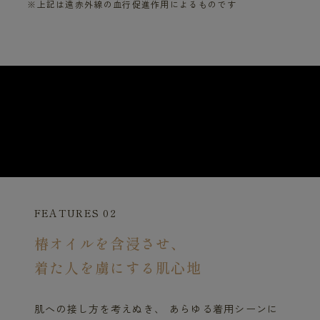
※上記は遠赤外線の血行促進作用によるものです
FEATURES 02
椿オイルを含浸させ、
着た人を虜にする肌心地
肌への接し方を考えぬき、 あらゆる着用シーンに