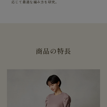
応じて最適な編み方を研究。
商
品
の
特
長