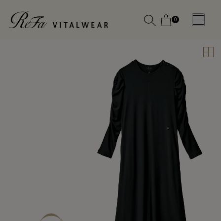
0
WOMEN
MEN
OTHE
OTHE
SLEEP WEAR
SLEEP WEAR
新商品
新商品
アクセ
アクセ
全ての商
全ての商
サリー
サリー
品
品
メディ
メディ
カル
カル
ピロー
ピロー
INSTAGR
INSTAGR