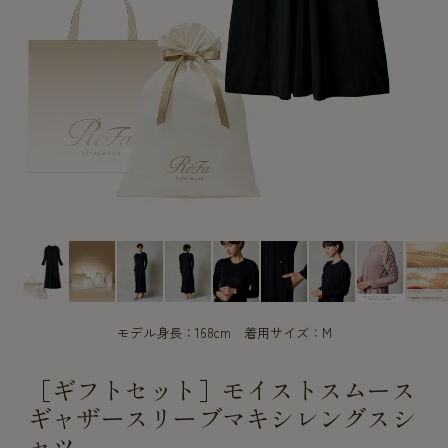
CUSTOME
CUSTOME
SERVICE
SERVICE
モデル身長：168cm 着用サイズ：M
［ギフトセット］モイストスムース
ギャザースリーブマキシレングスシ
ャツ